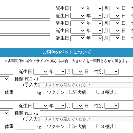
誕生日
年
月
日 
誕生日
年
月
日 
誕生日
年
月
日 
誕生日
年
月
日 
誕生日
年
月
日 
ご同伴のペットについて
※多頭同伴の場合でサイズの異なる場合、大きい方を一頭目とさせて頂きます
誕生日
年
月
日 性別
種類 PET - 1
入力)
体重
kg ワクチン：
狂犬病
３種以上
誕生日
年
月
日 性別
種類 PET - 2
入力)
体重
kg ワクチン：
狂犬病
３種以上