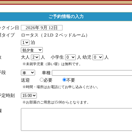
ご予約情報の入力
ックイン日
2026年 9月 12日
屋タイプ
ロータス（２LD ２ベッドルーム）
泊
数
大人
人 小学生
人 幼児
人
※未就学児童（添い寝）は無料です。
手段
車種
送迎
必要
不要
※時間・場所はお電話にてお申し込みください。
予定時刻
※お部屋のご用意は15:00からとなります。
欄