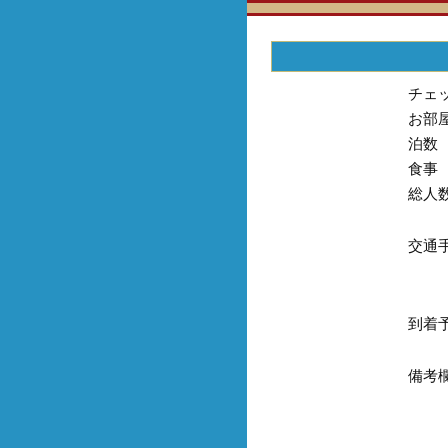
チェ
お部
泊数
食事
総人
交通
到着
備考