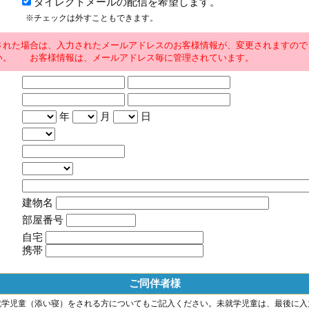
ダイレクトメールの配信を希望します。
※チェックは外すこともできます。
された場合は、入力されたメールアドレスのお客様情報が、変更されますので
い。 お客様情報は、メールアドレス毎に管理されています。
年
月
日
建物名
部屋番号
自宅
携帯
ご同伴者様
就学児童（添い寝）をされる方についてもご記入ください。未就学児童は、最後に入