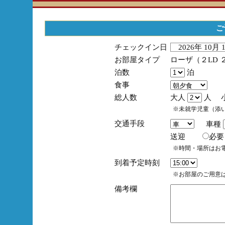
ご
チェックイン日
2026年 10月
お部屋タイプ
ローザ（２LD 
泊数
泊
食事
総人数
大人
人 
※未就学児童（添
交通手段
車種
送迎
必
※時間・場所はお
到着予定時刻
※お部屋のご用意は
備考欄