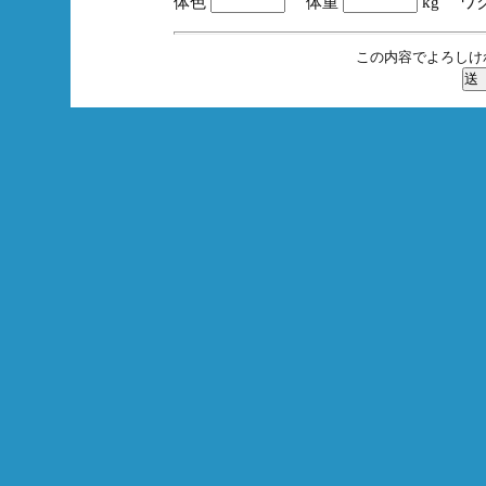
体色
体重
kg ワ
この内容でよろしけ