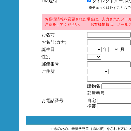
DM送付
ダイレクトメールの
※チェックは外すこともで
お客様情報を変更された場合は、入力されたメー
注意をしてください。 お客様情報は、メールア
お名前
お名前(カナ)
誕生日
年
月
性別
郵便番号
ご住所
建物名
部屋番号
お電話番号
自宅
携帯
※念のため、未就学児童（添い寝）をされる方につ