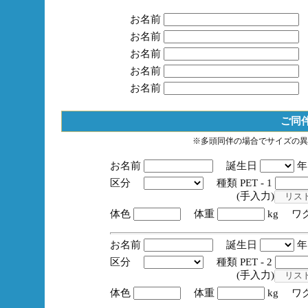
お名前
お名前
お名前
お名前
お名前
ご同
※多頭同伴の場合でサイズの異
お名前
誕生日
区分
種類 PET - 1
(手入力)
体色
体重
kg ワ
お名前
誕生日
区分
種類 PET - 2
(手入力)
体色
体重
kg ワ