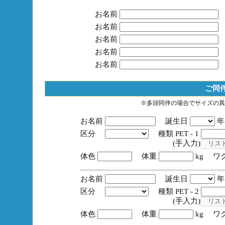
お名前
お名前
お名前
お名前
お名前
ご同
※多頭同伴の場合でサイズの異
お名前
誕生日
区分
種類 PET - 1
(手入力)
体色
体重
kg ワ
お名前
誕生日
区分
種類 PET - 2
(手入力)
体色
体重
kg ワ