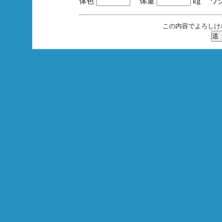
体色
体重
kg ワ
この内容でよろしけ