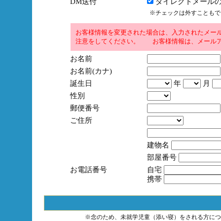
DM送付
ダイレクトメールの
※チェックは外すこともで
お客様情報を変更された場合は、入力されたメー
注意をしてください。 お客様情報は、メールア
お名前
お名前(カナ)
誕生日
年
月
性別
郵便番号
ご住所
建物名
部屋番号
お電話番号
自宅
携帯
※念のため、未就学児童（添い寝）をされる方につ