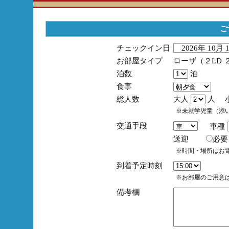
ご
チェックイン日
2026年 10月
お部屋タイプ
ローザ（２LD 
泊数
泊
食事
総人数
大人
人 
※未就学児童（添
交通手段
車種
送迎
必
※時間・場所はお
到着予定時刻
※お部屋のご用意は
備考欄