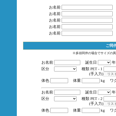
お名前
お名前
お名前
お名前
お名前
ご同
※多頭同伴の場合でサイズの異
お名前
誕生日
区分
種類 PET - 1
(手入力)
体色
体重
kg ワ
お名前
誕生日
区分
種類 PET - 2
(手入力)
体色
体重
kg ワ