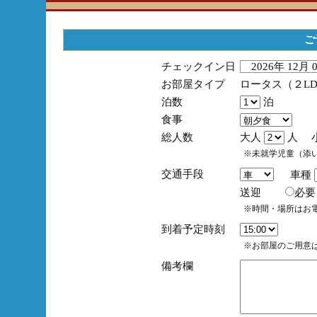
ご
チェックイン日
2026年 12月
お部屋タイプ
ロータス（２L
泊数
泊
食事
総人数
大人
人 
※未就学児童（添
交通手段
車種
送迎
必
※時間・場所はお
到着予定時刻
※お部屋のご用意は
備考欄