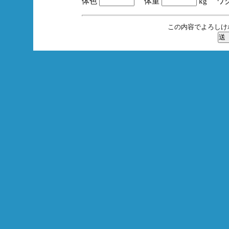
体色
体重
kg ワ
この内容でよろしけ