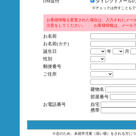
DM送付
ダイレクトメールの
※チェックは外すこともで
お客様情報を変更された場合は、入力されたメー
注意をしてください。 お客様情報は、メールア
お名前
お名前(カナ)
誕生日
年
月
性別
郵便番号
ご住所
建物名
部屋番号
お電話番号
自宅
携帯
※念のため、未就学児童（添い寝）をされる方につ