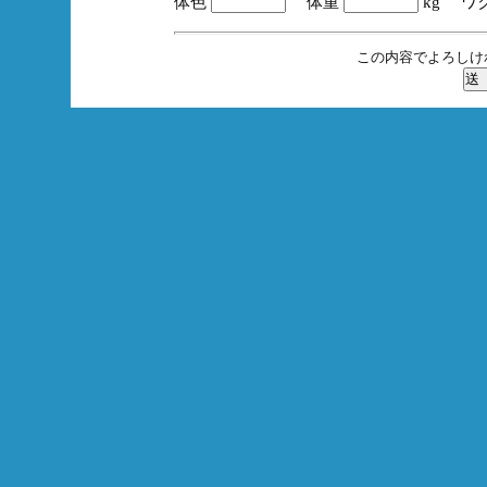
体色
体重
kg ワ
この内容でよろしけ