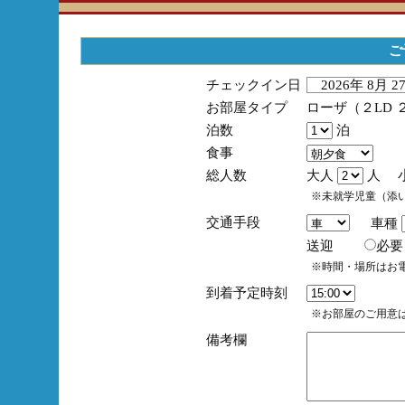
ご
チェックイン日
2026年 8月 
お部屋タイプ
ローザ（２LD 
泊数
泊
食事
総人数
大人
人 
※未就学児童（添
交通手段
車種
送迎
必
※時間・場所はお
到着予定時刻
※お部屋のご用意は
備考欄