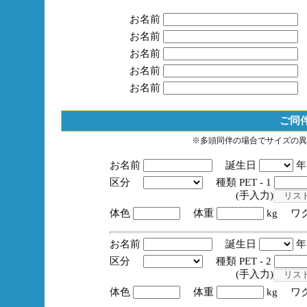
お名前
お名前
お名前
お名前
お名前
ご同
※多頭同伴の場合でサイズの異
お名前
誕生日
区分
種類 PET - 1
(手入力)
体色
体重
kg ワ
お名前
誕生日
区分
種類 PET - 2
(手入力)
体色
体重
kg ワ