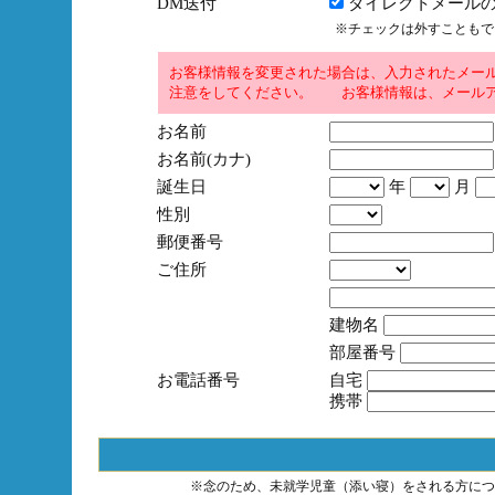
DM送付
ダイレクトメールの
※チェックは外すこともで
お客様情報を変更された場合は、入力されたメー
注意をしてください。 お客様情報は、メールア
お名前
お名前(カナ)
誕生日
年
月
性別
郵便番号
ご住所
建物名
部屋番号
お電話番号
自宅
携帯
※念のため、未就学児童（添い寝）をされる方につ