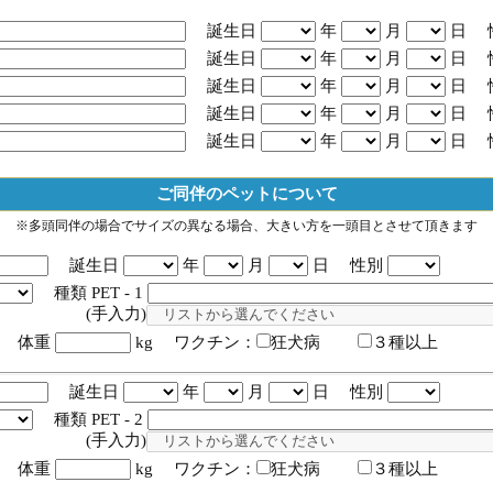
誕生日
年
月
日 
誕生日
年
月
日 
誕生日
年
月
日 
誕生日
年
月
日 
誕生日
年
月
日 
ご同伴のペットについて
※多頭同伴の場合でサイズの異なる場合、大きい方を一頭目とさせて頂きます
誕生日
年
月
日 性別
種類 PET - 1
入力)
体重
kg ワクチン：
狂犬病
３種以上
誕生日
年
月
日 性別
種類 PET - 2
入力)
体重
kg ワクチン：
狂犬病
３種以上