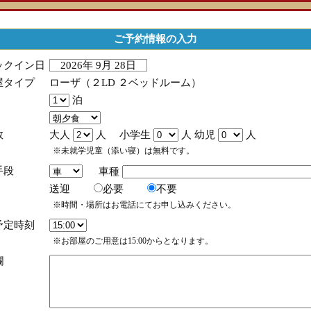
ご予約情報の入力
ックイン日
2026年 9月 28日
屋タイプ
ローザ（２LD ２ベッドルーム）
泊
数
大人
人 小学生
人 幼児
人
※未就学児童（添い寝）は無料です。
手段
車種
送迎
必要
不要
※時間・場所はお電話にてお申し込みください。
予定時刻
※お部屋のご用意は15:00からとなります。
欄