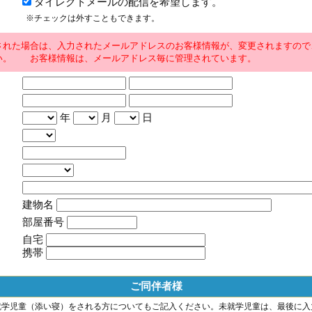
ダイレクトメールの配信を希望します。
※チェックは外すこともできます。
された場合は、入力されたメールアドレスのお客様情報が、変更されますので
い。 お客様情報は、メールアドレス毎に管理されています。
年
月
日
建物名
部屋番号
自宅
携帯
ご同伴者様
就学児童（添い寝）をされる方についてもご記入ください。未就学児童は、最後に入