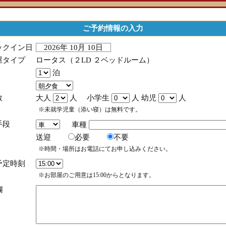
ご予約情報の入力
ックイン日
2026年 10月 10日
屋タイプ
ロータス（２LD ２ベッドルーム）
泊
数
大人
人 小学生
人 幼児
人
※未就学児童（添い寝）は無料です。
手段
車種
送迎
必要
不要
※時間・場所はお電話にてお申し込みください。
予定時刻
※お部屋のご用意は15:00からとなります。
欄