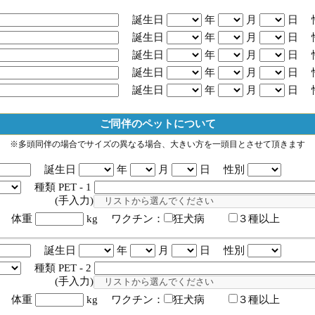
誕生日
年
月
日 
誕生日
年
月
日 
誕生日
年
月
日 
誕生日
年
月
日 
誕生日
年
月
日 
ご同伴のペットについて
※多頭同伴の場合でサイズの異なる場合、大きい方を一頭目とさせて頂きます
誕生日
年
月
日 性別
種類 PET - 1
入力)
体重
kg ワクチン：
狂犬病
３種以上
誕生日
年
月
日 性別
種類 PET - 2
入力)
体重
kg ワクチン：
狂犬病
３種以上