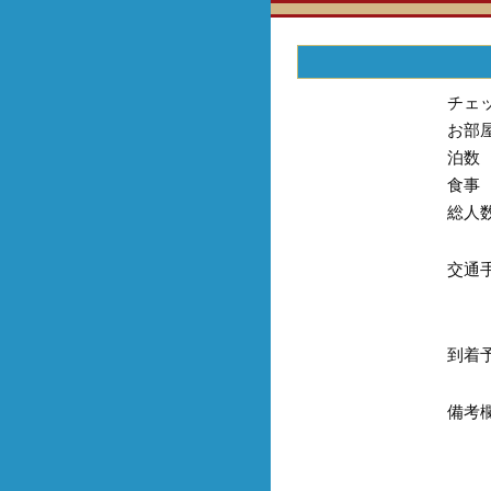
チェ
お部
泊数
食事
総人
交通
到着
備考