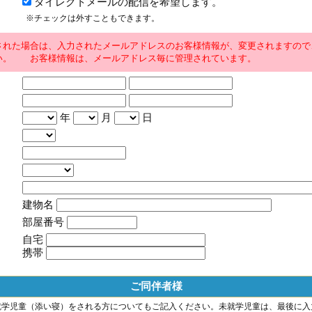
ダイレクトメールの配信を希望します。
※チェックは外すこともできます。
された場合は、入力されたメールアドレスのお客様情報が、変更されますので
い。 お客様情報は、メールアドレス毎に管理されています。
年
月
日
建物名
部屋番号
自宅
携帯
ご同伴者様
就学児童（添い寝）をされる方についてもご記入ください。未就学児童は、最後に入