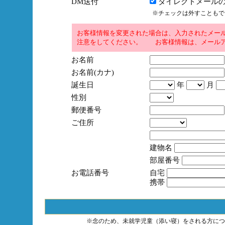
DM送付
ダイレクトメールの
※チェックは外すこともで
お客様情報を変更された場合は、入力されたメー
注意をしてください。 お客様情報は、メールア
お名前
お名前(カナ)
誕生日
年
月
性別
郵便番号
ご住所
建物名
部屋番号
お電話番号
自宅
携帯
※念のため、未就学児童（添い寝）をされる方につ