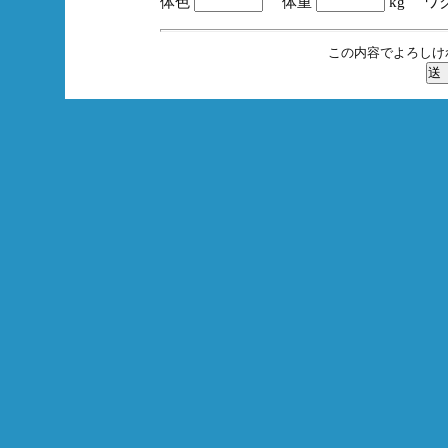
体色
体重
kg ワ
この内容でよろしけ