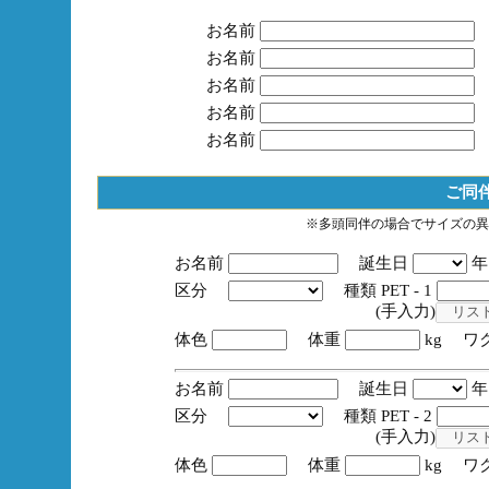
お名前
お名前
お名前
お名前
お名前
ご同
※多頭同伴の場合でサイズの異
お名前
誕生日
区分
種類 PET - 1
(手入力)
体色
体重
kg ワ
お名前
誕生日
区分
種類 PET - 2
(手入力)
体色
体重
kg ワ