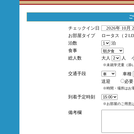
ご
チェックイン日
2026年 10月
お部屋タイプ
ロータス（２L
泊数
泊
食事
総人数
大人
人 
※未就学児童（添
交通手段
車種
送迎
必
※時間・場所はお
到着予定時刻
※お部屋のご用意は
備考欄