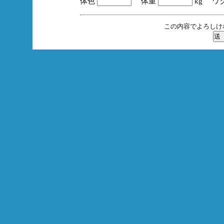
体色
体重
kg ワ
この内容でよろしけ