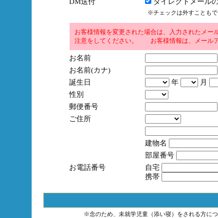
DM送付
ダイレクトメールの
※チェックは外すこともで
お客様情報を変更された場合は、入力されたメー
注意をしてください。 お客様情報は、メールア
お名前
お名前(カナ)
誕生日
年
月
性別
郵便番号
ご住所
建物名
部屋番号
お電話番号
自宅
携帯
※念のため、未就学児童（添い寝）をされる方につ