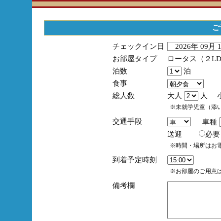
ご
チェックイン日
2026年 09月
お部屋タイプ
ロータス（２L
泊数
泊
食事
総人数
大人
人 
※未就学児童（添
交通手段
車種
送迎
必
※時間・場所はお
到着予定時刻
※お部屋のご用意は
備考欄