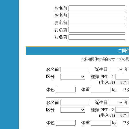
お名前
お名前
お名前
お名前
お名前
ご同
※多頭同伴の場合でサイズの異
お名前
誕生日
区分
種類 PET - 1
(手入力)
体色
体重
kg ワ
お名前
誕生日
区分
種類 PET - 2
(手入力)
体色
体重
kg ワ