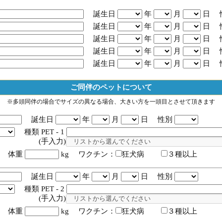
誕生日
年
月
日 
誕生日
年
月
日 
誕生日
年
月
日 
誕生日
年
月
日 
誕生日
年
月
日 
ご同伴のペットについて
※多頭同伴の場合でサイズの異なる場合、大きい方を一頭目とさせて頂きます
誕生日
年
月
日 性別
種類 PET - 1
入力)
体重
kg ワクチン：
狂犬病
３種以上
誕生日
年
月
日 性別
種類 PET - 2
入力)
体重
kg ワクチン：
狂犬病
３種以上