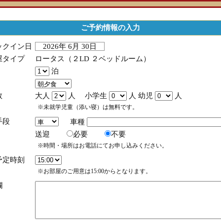
ご予約情報の入力
ックイン日
2026年 6月 30日
屋タイプ
ロータス（２LD ２ベッドルーム）
泊
数
大人
人 小学生
人 幼児
人
※未就学児童（添い寝）は無料です。
手段
車種
送迎
必要
不要
※時間・場所はお電話にてお申し込みください。
予定時刻
※お部屋のご用意は15:00からとなります。
欄