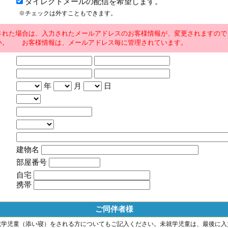
ダイレクトメールの配信を希望します。
※チェックは外すこともできます。
された場合は、入力されたメールアドレスのお客様情報が、変更されますので
い。 お客様情報は、メールアドレス毎に管理されています。
年
月
日
建物名
部屋番号
自宅
携帯
ご同伴者様
就学児童（添い寝）をされる方についてもご記入ください。未就学児童は、最後に入