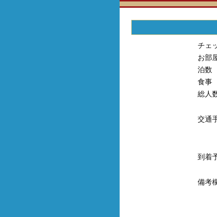
チェ
お部
泊数
食事
総人
交通
到着
備考