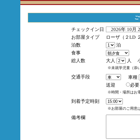
ご
チェックイン日
2026年 10月
お部屋タイプ
ローザ（２LD 
泊数
泊
食事
総人数
大人
人 
※未就学児童（添
交通手段
車種
送迎
必
※時間・場所はお
到着予定時刻
※お部屋のご用意は
備考欄