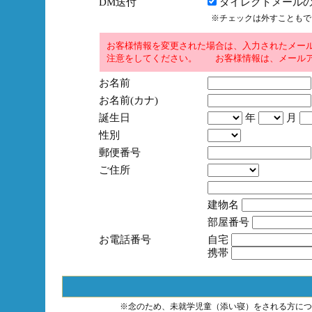
DM送付
ダイレクトメールの
※チェックは外すこともで
お客様情報を変更された場合は、入力されたメー
注意をしてください。 お客様情報は、メールア
お名前
お名前(カナ)
誕生日
年
月
性別
郵便番号
ご住所
建物名
部屋番号
お電話番号
自宅
携帯
※念のため、未就学児童（添い寝）をされる方につ