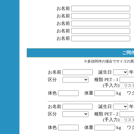
お名前
お名前
お名前
お名前
お名前
ご同
※多頭同伴の場合でサイズの異
お名前
誕生日
区分
種類 PET - 1
(手入力)
体色
体重
kg ワ
お名前
誕生日
区分
種類 PET - 2
(手入力)
体色
体重
kg ワ