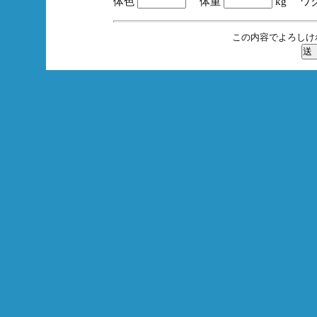
体色
体重
kg ワ
この内容でよろしけ