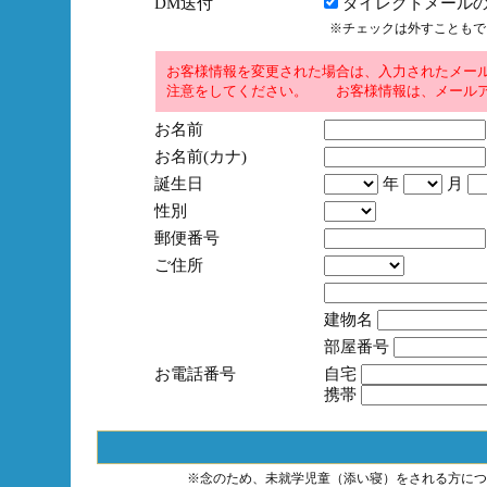
DM送付
ダイレクトメールの
※チェックは外すこともで
お客様情報を変更された場合は、入力されたメー
注意をしてください。 お客様情報は、メールア
お名前
お名前(カナ)
誕生日
年
月
性別
郵便番号
ご住所
建物名
部屋番号
お電話番号
自宅
携帯
※念のため、未就学児童（添い寝）をされる方につ