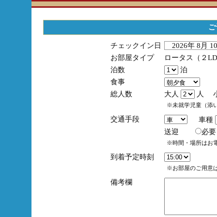
ご
チェックイン日
2026年 8月 
お部屋タイプ
ロータス（２L
泊数
泊
食事
総人数
大人
人 
※未就学児童（添
交通手段
車種
送迎
必
※時間・場所はお
到着予定時刻
※お部屋のご用意は
備考欄