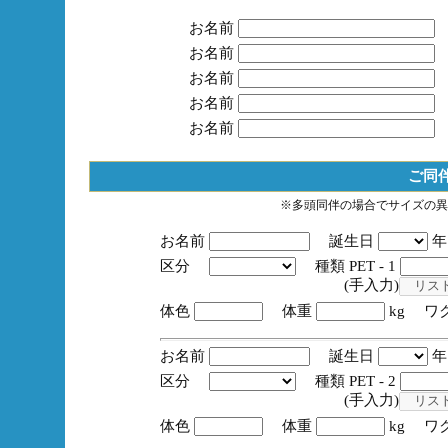
お名前
お名前
お名前
お名前
お名前
ご同
※多頭同伴の場合でサイズの異
お名前
誕生日
区分
種類 PET - 1
(手入力)
体色
体重
kg ワ
お名前
誕生日
区分
種類 PET - 2
(手入力)
体色
体重
kg ワ