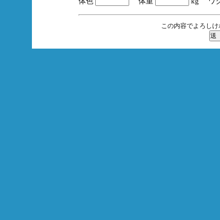
体色
体重
kg ワ
この内容でよろしけ