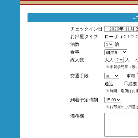
ご
チェックイン日
2026年 11月
お部屋タイプ
ローザ（２LD 
泊数
泊
食事
総人数
大人
人 
※未就学児童（添
交通手段
車種
送迎
必
※時間・場所はお
到着予定時刻
※お部屋のご用意は
備考欄