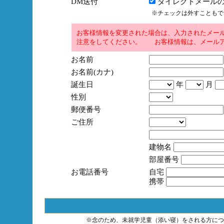
DM送付
ダイレクトメールの
※チェックは外すこともで
お客様情報を変更された場合は、入力されたメー
注意をしてください。 お客様情報は、メールア
お名前
お名前(カナ)
誕生日
年
月
性別
郵便番号
ご住所
建物名
部屋番号
お電話番号
自宅
携帯
※念のため、未就学児童（添い寝）をされる方につ