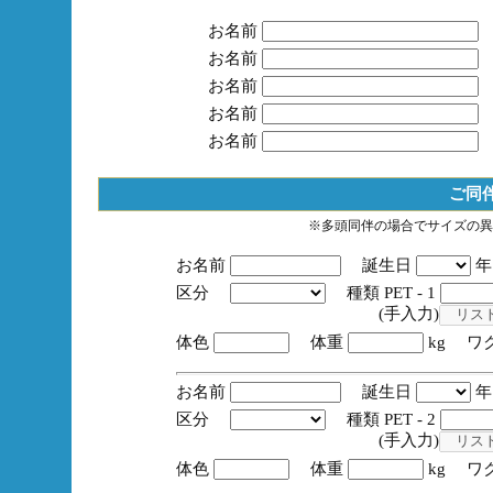
お名前
お名前
お名前
お名前
お名前
ご同
※多頭同伴の場合でサイズの異
お名前
誕生日
区分
種類 PET - 1
(手入力)
体色
体重
kg ワ
お名前
誕生日
区分
種類 PET - 2
(手入力)
体色
体重
kg ワ