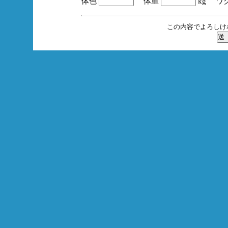
体色
体重
kg ワ
この内容でよろしけ