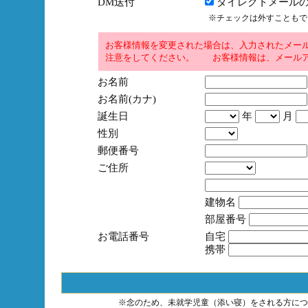
DM送付
ダイレクトメールの
※チェックは外すこともで
お客様情報を変更された場合は、入力されたメー
注意をしてください。 お客様情報は、メールア
お名前
お名前(カナ)
誕生日
年
月
性別
郵便番号
ご住所
建物名
部屋番号
お電話番号
自宅
携帯
※念のため、未就学児童（添い寝）をされる方につ