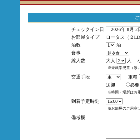
ご
チェックイン日
2026年 8月 
お部屋タイプ
ロータス（２L
泊数
泊
食事
総人数
大人
人 
※未就学児童（添
交通手段
車種
送迎
必
※時間・場所はお
到着予定時刻
※お部屋のご用意は
備考欄