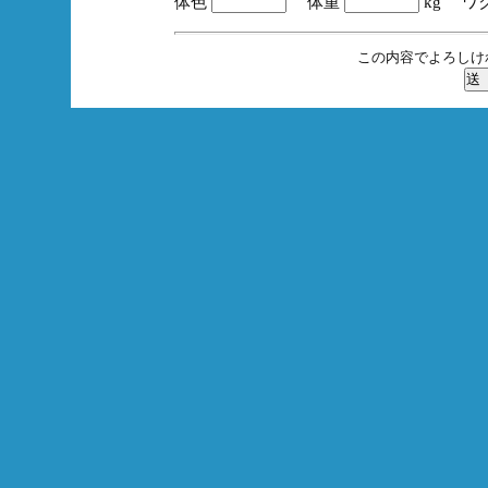
体色
体重
kg ワ
この内容でよろしけ