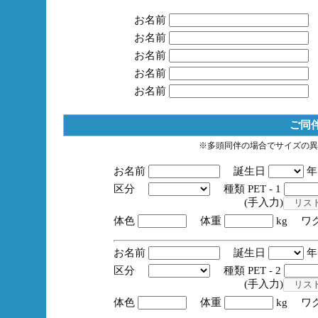
お名前
お名前
お名前
お名前
お名前
ご同
※多頭同伴の場合でサイズの異
お名前
誕生日
区分
種類 PET - 1
(手入力)
体色
体重
kg ワ
お名前
誕生日
区分
種類 PET - 2
(手入力)
体色
体重
kg ワ