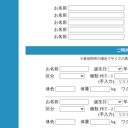
お名前
お名前
お名前
お名前
お名前
ご同
※多頭同伴の場合でサイズの異
お名前
誕生日
区分
種類 PET - 1
(手入力)
体色
体重
kg ワ
お名前
誕生日
区分
種類 PET - 2
(手入力)
体色
体重
kg ワ