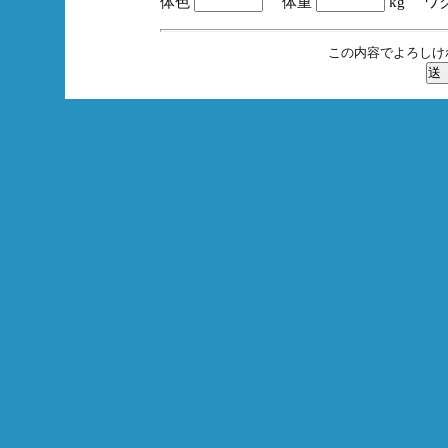
体色
体重
kg ワ
この内容でよろしけ