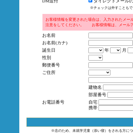
DM送付
ダイレクトメールの
※チェックは外すこともで
お客様情報を変更された場合は、入力されたメー
注意をしてください。 お客様情報は、メールア
お名前
お名前(カナ)
誕生日
年
月
性別
郵便番号
ご住所
建物名
部屋番号
お電話番号
自宅
携帯
※念のため、未就学児童（添い寝）をされる方につ