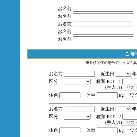
お名前
お名前
お名前
お名前
お名前
ご同
※多頭同伴の場合でサイズの異
お名前
誕生日
区分
種類 PET - 1
(手入力)
体色
体重
kg ワ
お名前
誕生日
区分
種類 PET - 2
(手入力)
体色
体重
kg ワ