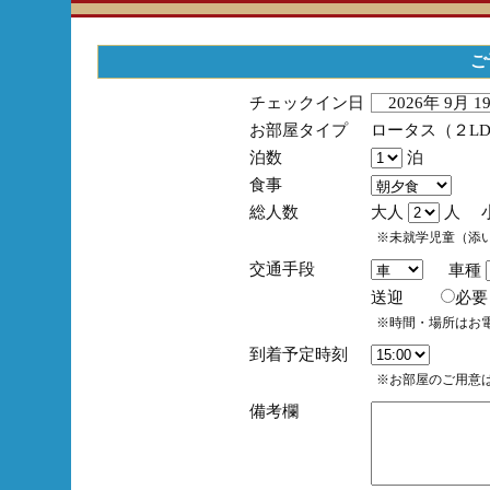
ご
チェックイン日
2026年 9月 
お部屋タイプ
ロータス（２L
泊数
泊
食事
総人数
大人
人 
※未就学児童（添
交通手段
車種
送迎
必
※時間・場所はお
到着予定時刻
※お部屋のご用意は
備考欄