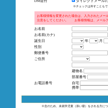
DM送付
ダイレクトメールの
※チェックは外すこともで
お客様情報を変更された場合は、入力されたメー
注意をしてください。 お客様情報は、メールア
お名前
お名前(カナ)
誕生日
年
月
性別
郵便番号
ご住所
建物名
部屋番号
お電話番号
自宅
携帯
※念のため、未就学児童（添い寝）をされる方につ