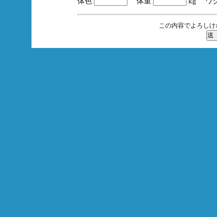
体色
体重
kg ワ
この内容でよろしけ