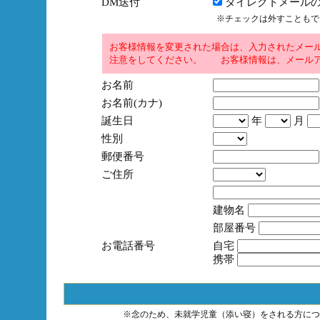
DM送付
ダイレクトメールの
※チェックは外すこともで
お客様情報を変更された場合は、入力されたメー
注意をしてください。 お客様情報は、メールア
お名前
お名前(カナ)
誕生日
年
月
性別
郵便番号
ご住所
建物名
部屋番号
お電話番号
自宅
携帯
※念のため、未就学児童（添い寝）をされる方につ