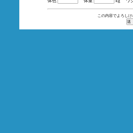
体色
体重
kg ワ
この内容でよろしけ