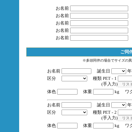
お名前
お名前
お名前
お名前
お名前
ご同
※多頭同伴の場合でサイズの異
お名前
誕生日
区分
種類 PET - 1
(手入力)
体色
体重
kg ワ
お名前
誕生日
区分
種類 PET - 2
(手入力)
体色
体重
kg ワ