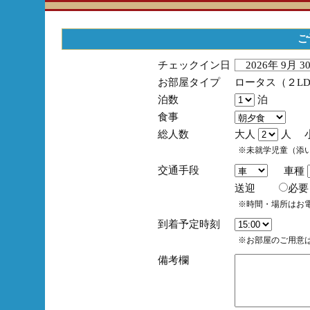
ご
チェックイン日
2026年 9月 
お部屋タイプ
ロータス（２L
泊数
泊
食事
総人数
大人
人 
※未就学児童（添
交通手段
車種
送迎
必
※時間・場所はお
到着予定時刻
※お部屋のご用意は
備考欄