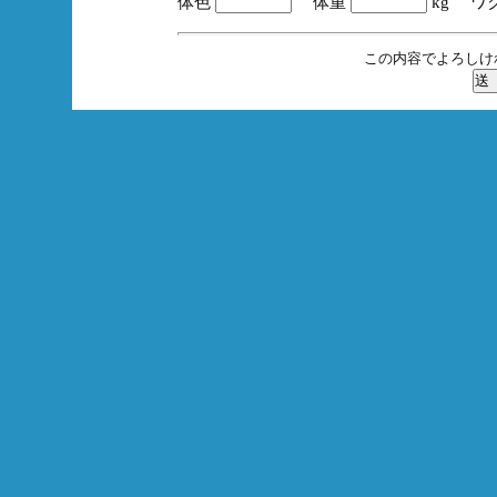
体色
体重
kg ワ
この内容でよろしけ