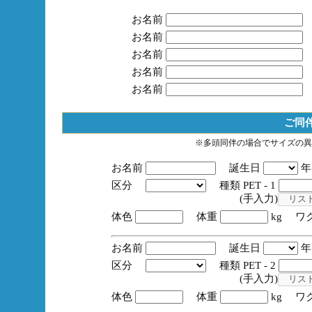
お名前
お名前
お名前
お名前
お名前
ご同
※多頭同伴の場合でサイズの異
お名前
誕生日
区分
種類 PET - 1
(手入力)
体色
体重
kg ワ
お名前
誕生日
区分
種類 PET - 2
(手入力)
体色
体重
kg ワ