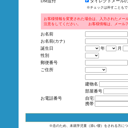
DM送付
ダイレクトメールの
※チェックは外すこともで
お客様情報を変更された場合は、入力されたメー
注意をしてください。 お客様情報は、メールア
お名前
お名前(カナ)
誕生日
年
月
性別
郵便番号
ご住所
建物名
部屋番号
お電話番号
自宅
携帯
※念のため、未就学児童（添い寝）をされる方につ