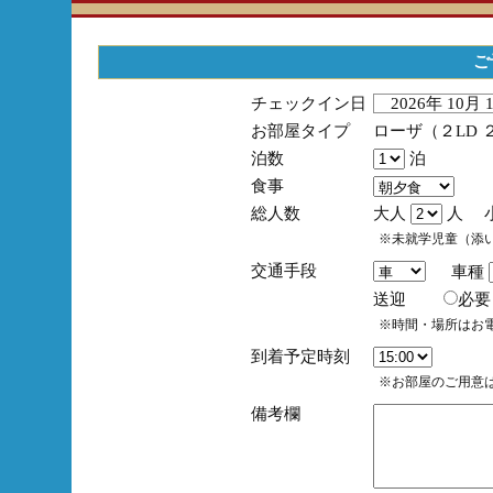
ご
チェックイン日
2026年 10月
お部屋タイプ
ローザ（２LD 
泊数
泊
食事
総人数
大人
人 
※未就学児童（添
交通手段
車種
送迎
必
※時間・場所はお
到着予定時刻
※お部屋のご用意は
備考欄