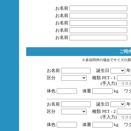
お名前
お名前
お名前
お名前
お名前
ご同
※多頭同伴の場合でサイズの異
お名前
誕生日
区分
種類 PET - 1
(手入力)
体色
体重
kg ワ
お名前
誕生日
区分
種類 PET - 2
(手入力)
体色
体重
kg ワ