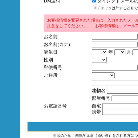
DM送付
ダイレクトメールの
※チェックは外すこともで
お客様情報を変更された場合は、入力されたメー
注意をしてください。 お客様情報は、メールア
お名前
お名前(カナ)
誕生日
年
月
性別
郵便番号
ご住所
建物名
部屋番号
お電話番号
自宅
携帯
※念のため、未就学児童（添い寝）をされる方につ