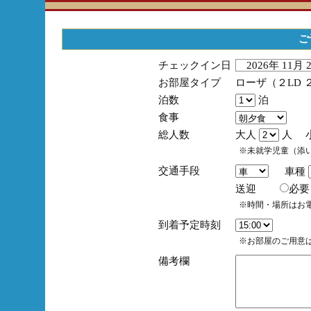
ご
チェックイン日
2026年 11月
お部屋タイプ
ローザ（２LD 
泊数
泊
食事
総人数
大人
人 
※未就学児童（添
交通手段
車種
送迎
必
※時間・場所はお
到着予定時刻
※お部屋のご用意は
備考欄