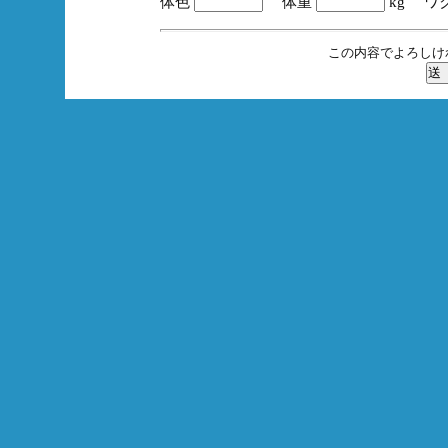
体色
体重
kg ワ
この内容でよろしけ