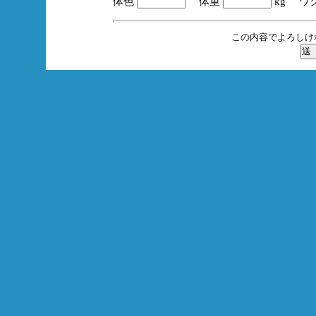
体色
体重
kg ワ
この内容でよろしけ