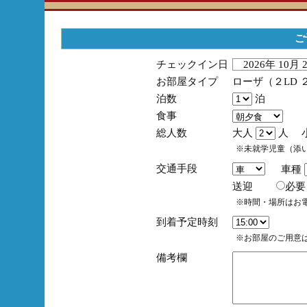
ご
チェックイン日
2026年 10月
お部屋タイプ
ローザ（２LD 
泊数
泊
食事
総人数
大人
人 
※未就学児童（添
交通手段
車種
送迎
必
※時間・場所はお
到着予定時刻
※お部屋のご用意は
備考欄