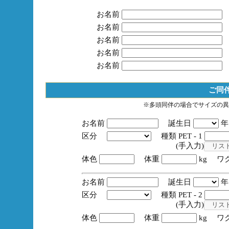
お名前
お名前
お名前
お名前
お名前
ご同
※多頭同伴の場合でサイズの異
お名前
誕生日
区分
種類 PET - 1
(手入力)
体色
体重
kg ワ
お名前
誕生日
区分
種類 PET - 2
(手入力)
体色
体重
kg ワ