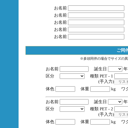
お名前
お名前
お名前
お名前
お名前
ご同
※多頭同伴の場合でサイズの異
お名前
誕生日
区分
種類 PET - 1
(手入力)
体色
体重
kg ワ
お名前
誕生日
区分
種類 PET - 2
(手入力)
体色
体重
kg ワ