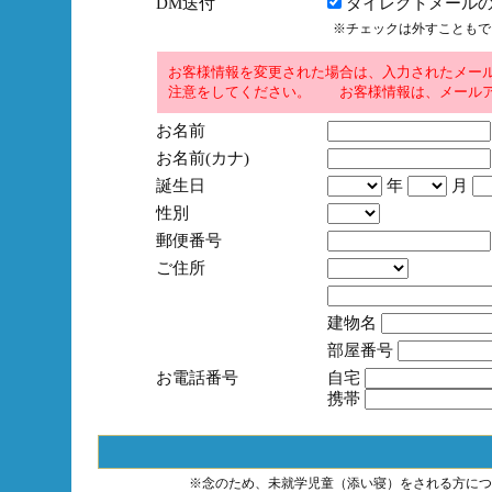
DM送付
ダイレクトメールの
※チェックは外すこともで
お客様情報を変更された場合は、入力されたメー
注意をしてください。 お客様情報は、メールア
お名前
お名前(カナ)
誕生日
年
月
性別
郵便番号
ご住所
建物名
部屋番号
お電話番号
自宅
携帯
※念のため、未就学児童（添い寝）をされる方につ