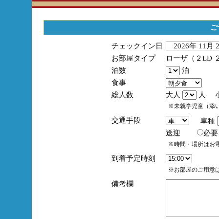
ご
チェックイン日
2026年 11月
お部屋タイプ
ローザ（２LD 
泊数
泊
食事
総人数
大人
人 
※未就学児童（添
交通手段
車種
送迎
必
※時間・場所はお
到着予定時刻
※お部屋のご用意は
備考欄