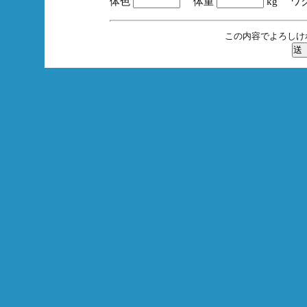
体色
体重
kg ワ
この内容でよろしけ