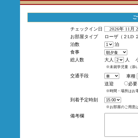
ご
チェックイン日
2026年 11月
お部屋タイプ
ローザ（２LD 
泊数
泊
食事
総人数
大人
人 
※未就学児童（添
交通手段
車種
送迎
必
※時間・場所はお
到着予定時刻
※お部屋のご用意は
備考欄