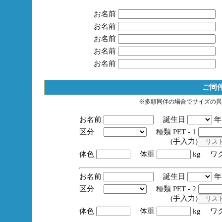
お名前
お名前
お名前
お名前
お名前
ご同
※多頭同伴の場合でサイズの異
お名前
誕生日
区分
種類 PET - 1
(手入力)
体色
体重
kg ワ
お名前
誕生日
区分
種類 PET - 2
(手入力)
体色
体重
kg ワ