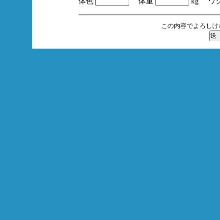
体色
体重
kg ワ
この内容でよろしけ