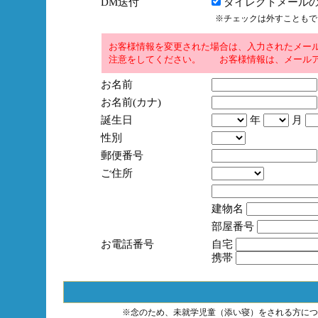
DM送付
ダイレクトメールの
※チェックは外すこともで
お客様情報を変更された場合は、入力されたメー
注意をしてください。 お客様情報は、メールア
お名前
お名前(カナ)
誕生日
年
月
性別
郵便番号
ご住所
建物名
部屋番号
お電話番号
自宅
携帯
※念のため、未就学児童（添い寝）をされる方につ