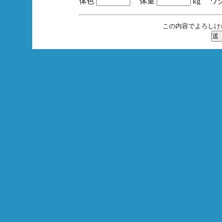
体色
体重
kg ワ
この内容でよろしけ