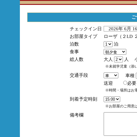
ご
チェックイン日
2026年 6月 
お部屋タイプ
ローザ（２LD 
泊数
泊
食事
総人数
大人
人 
※未就学児童（添
交通手段
車種
送迎
必
※時間・場所はお
到着予定時刻
※お部屋のご用意は
備考欄