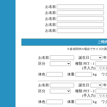
お名前
お名前
お名前
お名前
お名前
ご同
※多頭同伴の場合でサイズの異
お名前
誕生日
区分
種類 PET - 1
(手入力)
体色
体重
kg ワ
お名前
誕生日
区分
種類 PET - 2
(手入力)
体色
体重
kg ワ