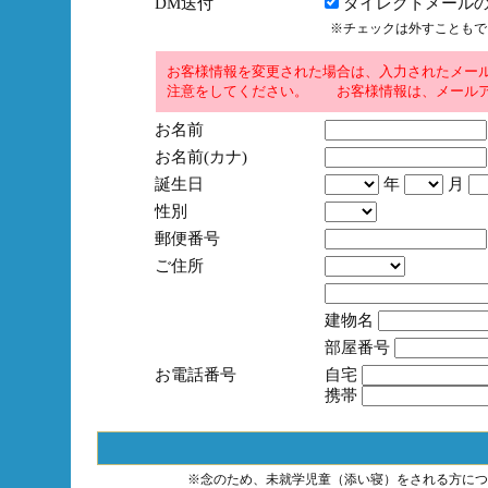
DM送付
ダイレクトメールの
※チェックは外すこともで
お客様情報を変更された場合は、入力されたメー
注意をしてください。 お客様情報は、メールア
お名前
お名前(カナ)
誕生日
年
月
性別
郵便番号
ご住所
建物名
部屋番号
お電話番号
自宅
携帯
※念のため、未就学児童（添い寝）をされる方につ