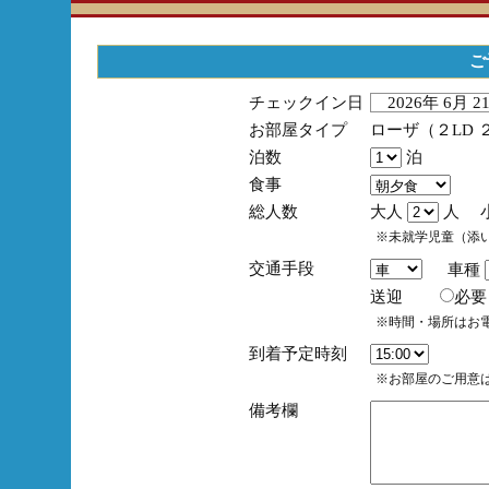
ご
チェックイン日
2026年 6月 
お部屋タイプ
ローザ（２LD 
泊数
泊
食事
総人数
大人
人 
※未就学児童（添
交通手段
車種
送迎
必
※時間・場所はお
到着予定時刻
※お部屋のご用意は
備考欄