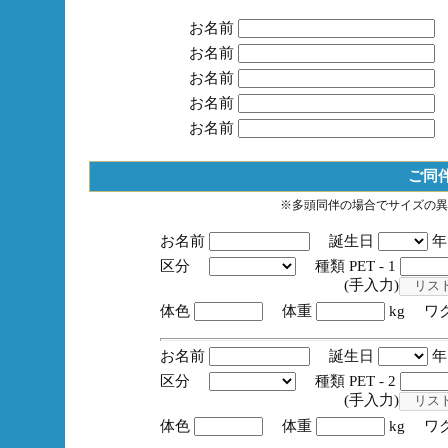
お名前
お名前
お名前
お名前
お名前
ご同
※多頭同伴の場合でサイズの異
お名前
誕生日
区分
種類 PET - 1
(手入力)
体色
体重
kg ワ
お名前
誕生日
区分
種類 PET - 2
(手入力)
体色
体重
kg ワ