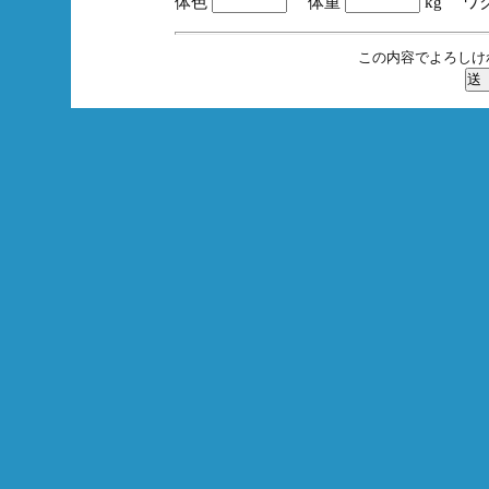
体色
体重
kg ワ
この内容でよろしけ