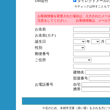
DM送付
ダイレクトメールの
※チェックは外すこともで
お客様情報を変更された場合は、入力されたメー
注意をしてください。 お客様情報は、メールア
お名前
お名前(カナ)
誕生日
年
月
性別
郵便番号
ご住所
建物名
部屋番号
お電話番号
自宅
携帯
※念のため、未就学児童（添い寝）をされる方につ