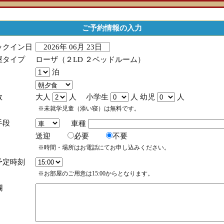
ご予約情報の入力
ックイン日
2026年 06月 23日
屋タイプ
ローザ（２LD ２ベッドルーム）
泊
数
大人
人 小学生
人 幼児
人
※未就学児童（添い寝）は無料です。
手段
車種
送迎
必要
不要
※時間・場所はお電話にてお申し込みください。
予定時刻
※お部屋のご用意は15:00からとなります。
欄