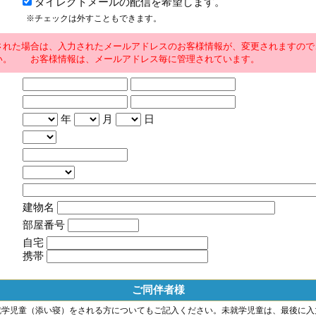
ダイレクトメールの配信を希望します。
※チェックは外すこともできます。
された場合は、入力されたメールアドレスのお客様情報が、変更されますので
い。 お客様情報は、メールアドレス毎に管理されています。
年
月
日
建物名
部屋番号
自宅
携帯
ご同伴者様
就学児童（添い寝）をされる方についてもご記入ください。未就学児童は、最後に入