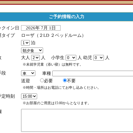
ご予約情報の入力
ックイン日
2026年 7月 1日
屋タイプ
ローザ（２LD ２ベッドルーム）
泊
数
大人
人 小学生
人 幼児
人
※未就学児童（添い寝）は無料です。
手段
車種
送迎
必要
不要
※時間・場所はお電話にてお申し込みください。
予定時刻
※お部屋のご用意は15:00からとなります。
欄