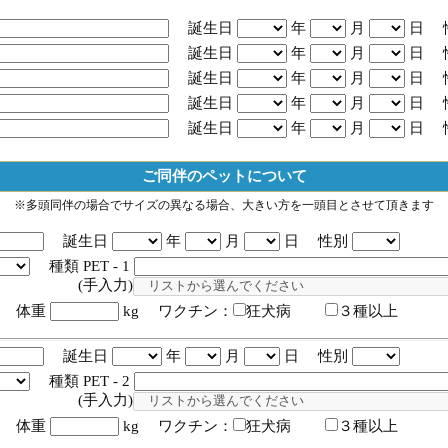
誕生日
年
月
日 
誕生日
年
月
日 
誕生日
年
月
日 
誕生日
年
月
日 
誕生日
年
月
日 
ご同伴のペットについて
※多頭同伴の場合でサイズの異なる場合、大きい方を一頭目とさせて頂きます
誕生日
年
月
日 性別
種類 PET - 1
入力)
体重
kg ワクチン：
狂犬病
３種以上
誕生日
年
月
日 性別
種類 PET - 2
入力)
体重
kg ワクチン：
狂犬病
３種以上