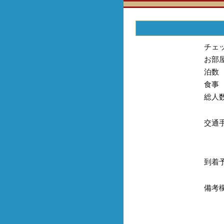
チェ
お部
泊数
食事
総人
交通
到着
備考