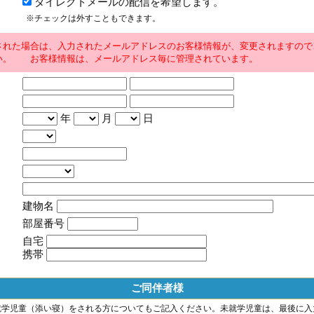
ダイレクトメールの配信を希望します。
※チェックは外すこともできます。
された場合は、入力されたメールアドレスのお客様情報が、変更されますので
い。 お客様情報は、メールアドレス毎に管理されています。
年
月
日
建物名
部屋番号
自宅
携帯
ご同伴者様
就学児童（添い寝）をされる方についてもご記入ください。未就学児童は、最後に入