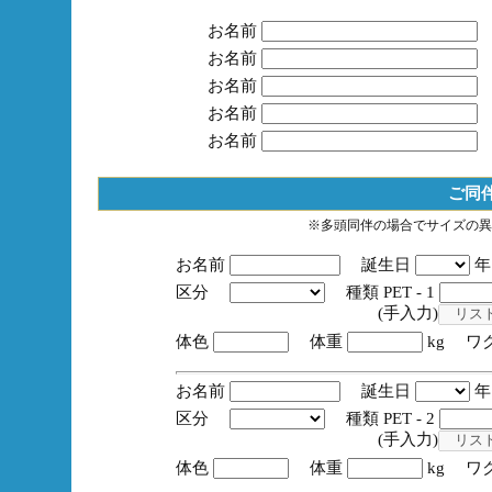
お名前
お名前
お名前
お名前
お名前
ご同
※多頭同伴の場合でサイズの異
お名前
誕生日
区分
種類 PET - 1
(手入力)
体色
体重
kg ワ
お名前
誕生日
区分
種類 PET - 2
(手入力)
体色
体重
kg ワ