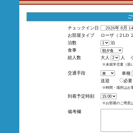
ご
チェックイン日
2026年 8月 
お部屋タイプ
ローザ（２LD 
泊数
泊
食事
総人数
大人
人 
※未就学児童（添
交通手段
車種
送迎
必
※時間・場所はお
到着予定時刻
※お部屋のご用意は
備考欄