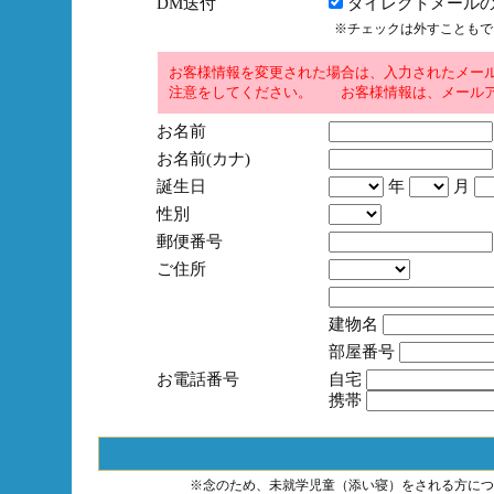
DM送付
ダイレクトメールの
※チェックは外すこともで
お客様情報を変更された場合は、入力されたメー
注意をしてください。 お客様情報は、メールア
お名前
お名前(カナ)
誕生日
年
月
性別
郵便番号
ご住所
建物名
部屋番号
お電話番号
自宅
携帯
※念のため、未就学児童（添い寝）をされる方につ