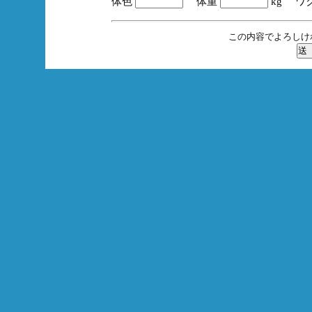
体色
体重
kg ワ
この内容でよろしけ