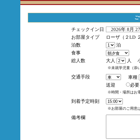
ご
チェックイン日
2026年 8月 
お部屋タイプ
ローザ（２LD 
泊数
泊
食事
総人数
大人
人 
※未就学児童（添
交通手段
車種
送迎
必
※時間・場所はお
到着予定時刻
※お部屋のご用意は
備考欄