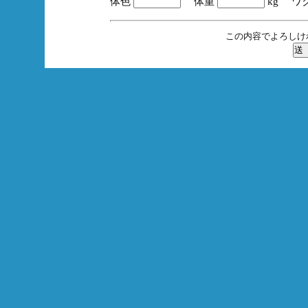
体色
体重
kg ワ
この内容でよろしけ