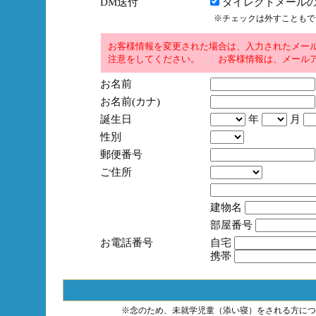
DM送付
ダイレクトメールの
※チェックは外すこともで
お客様情報を変更された場合は、入力されたメー
注意をしてください。 お客様情報は、メールア
お名前
お名前(カナ)
誕生日
年
月
性別
郵便番号
ご住所
建物名
部屋番号
お電話番号
自宅
携帯
※念のため、未就学児童（添い寝）をされる方につ