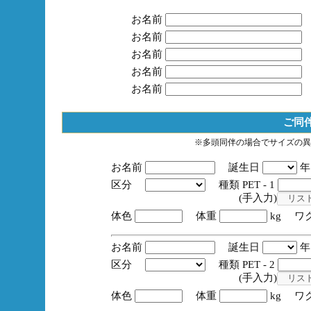
お名前
お名前
お名前
お名前
お名前
ご同
※多頭同伴の場合でサイズの異
お名前
誕生日
区分
種類 PET - 1
(手入力)
体色
体重
kg ワ
お名前
誕生日
区分
種類 PET - 2
(手入力)
体色
体重
kg ワ