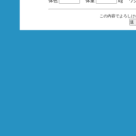
体色
体重
kg ワ
この内容でよろしけ