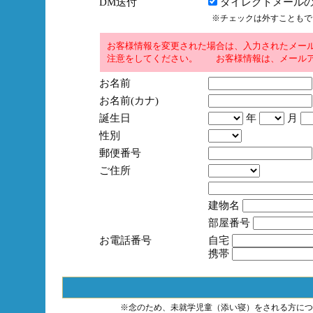
DM送付
ダイレクトメールの
※チェックは外すこともで
お客様情報を変更された場合は、入力されたメー
注意をしてください。 お客様情報は、メールア
お名前
お名前(カナ)
誕生日
年
月
性別
郵便番号
ご住所
建物名
部屋番号
お電話番号
自宅
携帯
※念のため、未就学児童（添い寝）をされる方につ