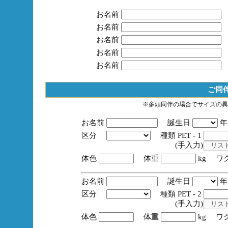
お名前
お名前
お名前
お名前
お名前
ご同
※多頭同伴の場合でサイズの異
お名前
誕生日
区分
種類 PET - 1
(手入力)
体色
体重
kg ワ
お名前
誕生日
区分
種類 PET - 2
(手入力)
体色
体重
kg ワ