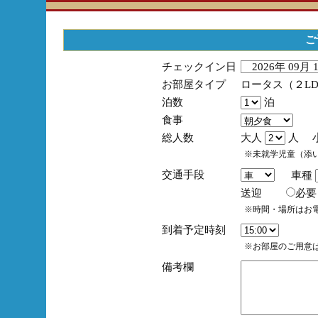
ご
チェックイン日
2026年 09月
お部屋タイプ
ロータス（２L
泊数
泊
食事
総人数
大人
人 
※未就学児童（添
交通手段
車種
送迎
必
※時間・場所はお
到着予定時刻
※お部屋のご用意は
備考欄