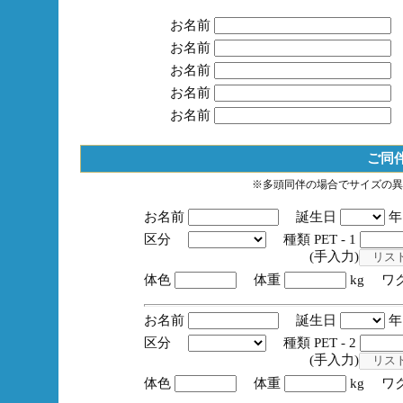
お名前
お名前
お名前
お名前
お名前
ご同
※多頭同伴の場合でサイズの異
お名前
誕生日
区分
種類 PET - 1
(手入力)
体色
体重
kg ワ
お名前
誕生日
区分
種類 PET - 2
(手入力)
体色
体重
kg ワ