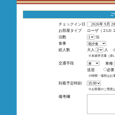
ご
チェックイン日
2026年 9月 
お部屋タイプ
ローザ（２LD 
泊数
泊
食事
総人数
大人
人 
※未就学児童（添
交通手段
車種
送迎
必
※時間・場所はお
到着予定時刻
※お部屋のご用意は
備考欄