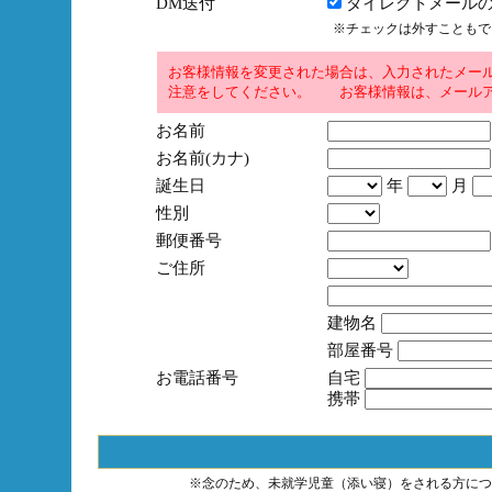
DM送付
ダイレクトメールの
※チェックは外すこともで
お客様情報を変更された場合は、入力されたメー
注意をしてください。 お客様情報は、メールア
お名前
お名前(カナ)
誕生日
年
月
性別
郵便番号
ご住所
建物名
部屋番号
お電話番号
自宅
携帯
※念のため、未就学児童（添い寝）をされる方につ