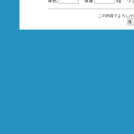
体色
体重
kg ワ
この内容でよろしけ