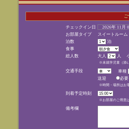
ご
チェックイン日
2026年 11月
お部屋タイプ
スイートルーム
泊数
泊
食事
総人数
大人
人 
※未就学児童（添
交通手段
車種
送迎
必
※時間・場所はお
到着予定時刻
※お部屋のご用意は
備考欄