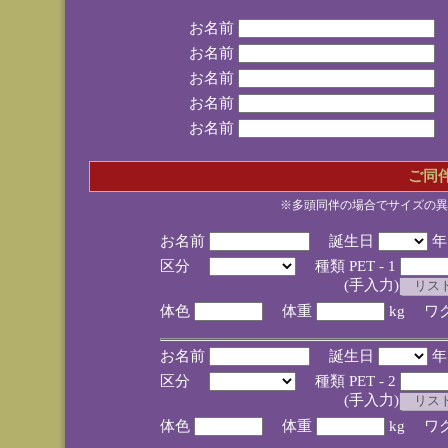
お名前
お名前
お名前
お名前
お名前
ご同
※多頭同伴の場合でサイズの異
お名前
誕生日
区分
種類 PET - 1
(手入力)
体色
体重
kg ワ
お名前
誕生日
区分
種類 PET - 2
(手入力)
体色
体重
kg ワ