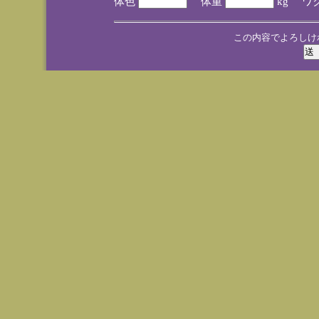
体色
体重
kg ワ
この内容でよろしけ