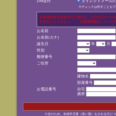
DM送付
ダイレクトメールの
※チェックは外すこともで
お客様情報を変更された場合は、入力されたメー
注意をしてください。 お客様情報は、メールア
お名前
お名前(カナ)
誕生日
年
月
性別
郵便番号
ご住所
建物名
部屋番号
お電話番号
自宅
携帯
※念のため、未就学児童（添い寝）をされる方につ