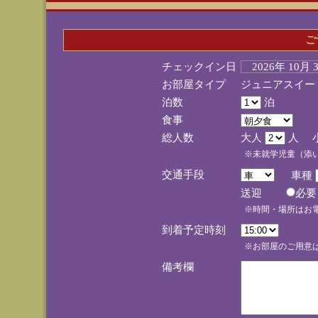
ご
チェックイン日
2026年 10月
お部屋タイプ
ジュニアスイー
泊数
泊
食事
総人数
大人
人 
※未就学児童（添
交通手段
車種
送迎
必
※時間・場所はお
到着予定時刻
※お部屋のご用意は
備考欄