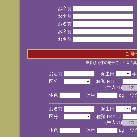
お名前
お名前
お名前
お名前
お名前
ご同
※多頭同伴の場合でサイズの異
お名前
誕生日
区分
種類 PET - 1
(手入力)
体色
体重
kg ワ
お名前
誕生日
区分
種類 PET - 2
(手入力)
体色
体重
kg ワ