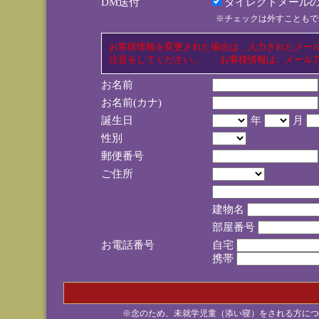
DM送付
ダイレクトメールの
※チェックは外すこともで
お客様情報を変更された場合は、入力されたメー
注意をしてください。 お客様情報は、メールア
お名前
お名前(カナ)
誕生日
年
月
性別
郵便番号
ご住所
建物名
部屋番号
お電話番号
自宅
携帯
※念のため、未就学児童（添い寝）をされる方につ