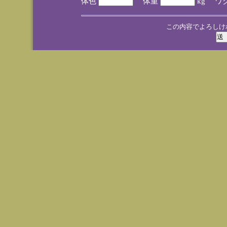
体色
体重
kg ワ
この内容でよろしけ