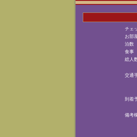
チェ
お部
泊数
食事
総人
交通
到着
備考