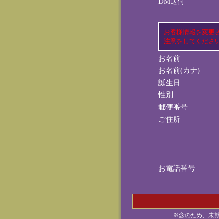
DM送付
お客様情報を変更
注意をしてくださ
お名前
お名前(カナ)
誕生日
性別
郵便番号
ご住所
お電話番号
※念のため、未