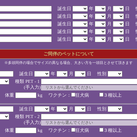
誕生日
年
月
日 
誕生日
年
月
日 
誕生日
年
月
日 
誕生日
年
月
日 
誕生日
年
月
日 
ご同伴のペットについて
※多頭同伴の場合でサイズの異なる場合、大きい方を一頭目とさせて頂きます
誕生日
年
月
日 性別
種類 PET - 1
入力)
体重
kg ワクチン：
狂犬病
３種以上
誕生日
年
月
日 性別
種類 PET - 2
入力)
体重
kg ワクチン：
狂犬病
３種以上