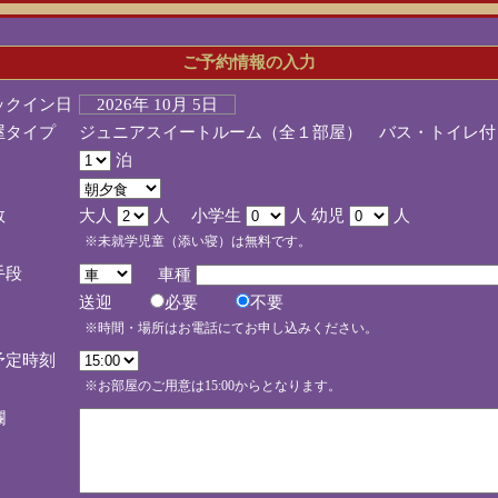
ご予約情報の入力
ックイン日
2026年 10月 5日
屋タイプ
ジュニアスイートルーム（全１部屋） バス・トイレ付
泊
数
大人
人 小学生
人 幼児
人
※未就学児童（添い寝）は無料です。
手段
車種
送迎
必要
不要
※時間・場所はお電話にてお申し込みください。
予定時刻
※お部屋のご用意は15:00からとなります。
欄