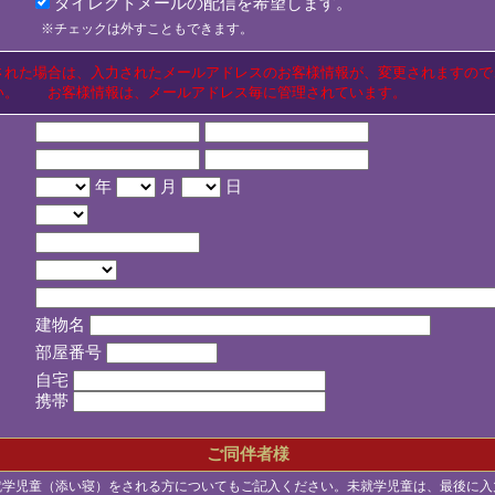
ダイレクトメールの配信を希望します。
※チェックは外すこともできます。
された場合は、入力されたメールアドレスのお客様情報が、変更されますので
い。 お客様情報は、メールアドレス毎に管理されています。
年
月
日
建物名
部屋番号
自宅
携帯
ご同伴者様
就学児童（添い寝）をされる方についてもご記入ください。未就学児童は、最後に入