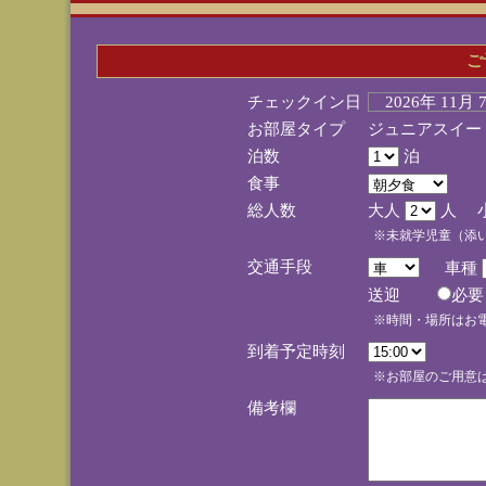
ご
チェックイン日
2026年 11月
お部屋タイプ
ジュニアスイー
泊数
泊
食事
総人数
大人
人 
※未就学児童（添
交通手段
車種
送迎
必
※時間・場所はお
到着予定時刻
※お部屋のご用意は
備考欄