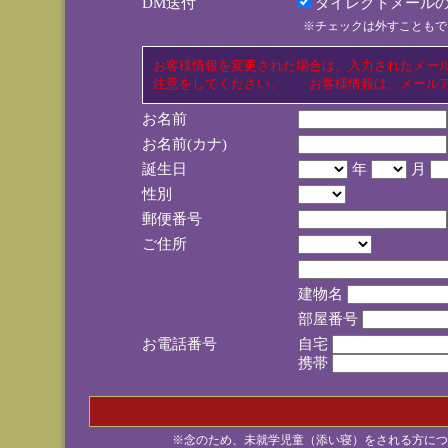
DM送付
ダイレクトメールの
※チェックは外すこともで
お客様情報を変更された場合は、入力されたメー
注意をしてください。 お客様情報は、メールア
お名前
お名前(カナ)
誕生日
年
月
性別
郵便番号
ご住所
建物名
部屋番号
お電話番号
自宅
携帯
※念のため、未就学児童（添い寝）をされる方につ