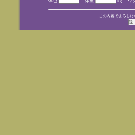
体色
体重
kg ワ
この内容でよろしけ