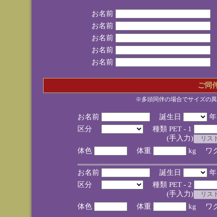
お名前
お名前
お名前
お名前
お名前
ご同
※多頭同伴の場合でサイズの異
お名前
誕生日
区分
種類 PET - 1
(手入力)
体色
体重
kg ワ
お名前
誕生日
区分
種類 PET - 2
(手入力)
体色
体重
kg ワ