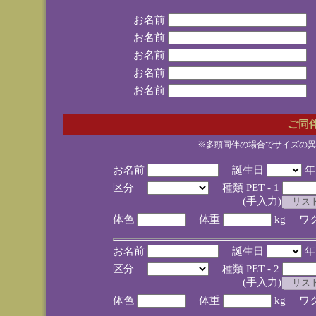
お名前
お名前
お名前
お名前
お名前
ご同
※多頭同伴の場合でサイズの異
お名前
誕生日
区分
種類 PET - 1
(手入力)
体色
体重
kg ワ
お名前
誕生日
区分
種類 PET - 2
(手入力)
体色
体重
kg ワ