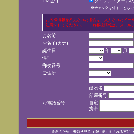
DM送付
ダイレクトメールの
※チェックは外すこともで
お客様情報を変更された場合は、入力されたメー
注意をしてください。 お客様情報は、メールア
お名前
お名前(カナ)
誕生日
年
月
性別
郵便番号
ご住所
建物名
部屋番号
お電話番号
自宅
携帯
※念のため、未就学児童（添い寝）をされる方につ