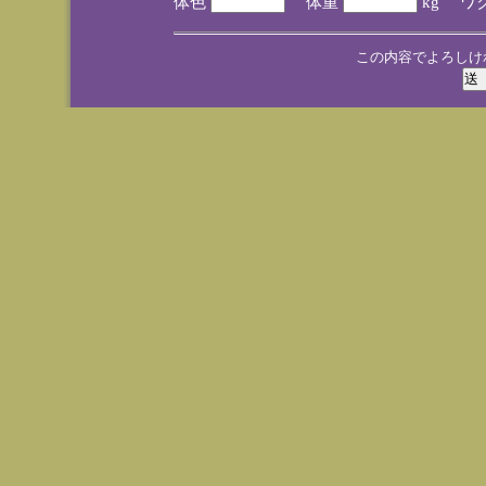
体色
体重
kg ワ
この内容でよろしけ