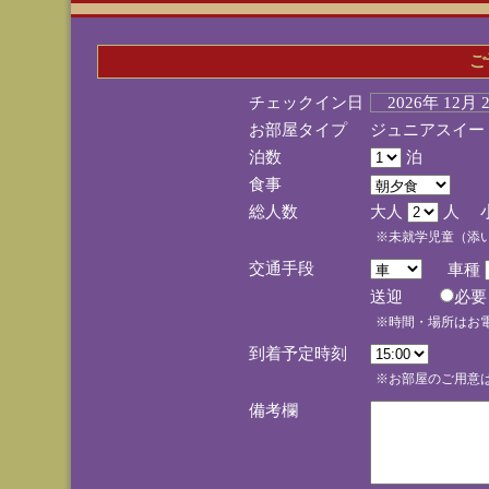
ご
チェックイン日
2026年 12月
お部屋タイプ
ジュニアスイー
泊数
泊
食事
総人数
大人
人 
※未就学児童（添
交通手段
車種
送迎
必
※時間・場所はお
到着予定時刻
※お部屋のご用意は
備考欄