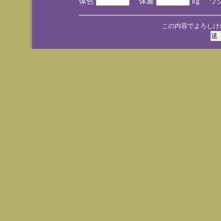
体色
体重
kg ワ
この内容でよろしけ