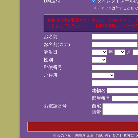
DM送付
ダイレクトメールの
※チェックは外すこともで
お客様情報を変更された場合は、入力されたメー
注意をしてください。 お客様情報は、メールア
お名前
お名前(カナ)
誕生日
年
月
性別
郵便番号
ご住所
建物名
部屋番号
お電話番号
自宅
携帯
※念のため、未就学児童（添い寝）をされる方につ