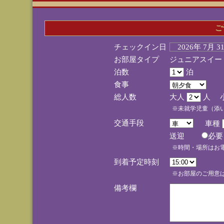
ご
チェックイン日
2026年 7月 
お部屋タイプ
ジュニアスイー
泊数
泊
食事
総人数
大人
人 
※未就学児童（添
交通手段
車種
送迎
必
※時間・場所はお
到着予定時刻
※お部屋のご用意は
備考欄