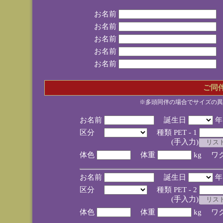
お名前
お名前
お名前
お名前
お名前
ご同
※多頭同伴の場合でサイズの異
お名前
誕生日
区分
種類 PET - 1
(手入力)
体色
体重
kg ワ
お名前
誕生日
区分
種類 PET - 2
(手入力)
体色
体重
kg ワ