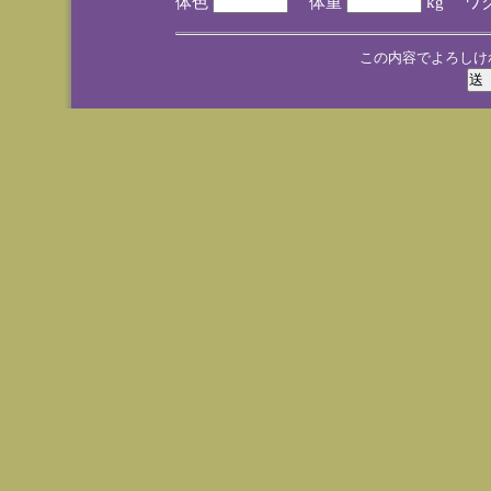
体色
体重
kg ワ
この内容でよろしけ