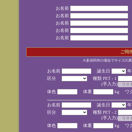
お名前
お名前
お名前
お名前
お名前
ご同
※多頭同伴の場合でサイズの異
お名前
誕生日
区分
種類 PET - 1
(手入力)
体色
体重
kg ワ
お名前
誕生日
区分
種類 PET - 2
(手入力)
体色
体重
kg ワ