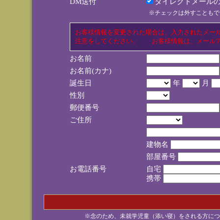
DM送付
ダイレクトメールの
※チェックは外すこともで
お客様情報を変更された場合は、入力されたメー
注意をしてください。 お客様情報は、メールア
お名前
お名前(カナ)
誕生日
年
月
性別
郵便番号
ご住所
建物名
部屋番号
お電話番号
自宅
携帯
※念のため、未就学児童（添い寝）をされる方につ