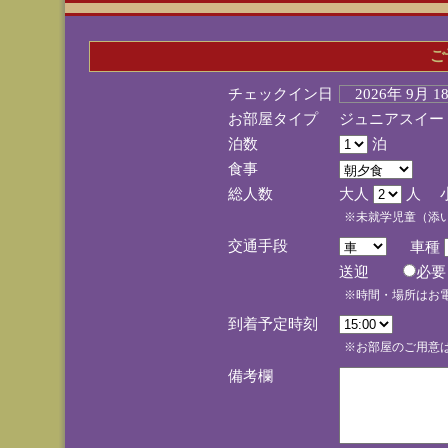
ご
チェックイン日
2026年 9月 
お部屋タイプ
ジュニアスイー
泊数
泊
食事
総人数
大人
人 
※未就学児童（添
交通手段
車種
送迎
必
※時間・場所はお
到着予定時刻
※お部屋のご用意は
備考欄