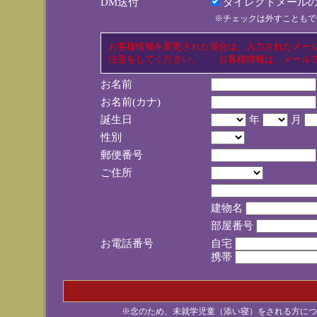
DM送付
ダイレクトメールの
※チェックは外すこともで
お客様情報を変更された場合は、入力されたメー
注意をしてください。 お客様情報は、メールア
お名前
お名前(カナ)
誕生日
年
月
性別
郵便番号
ご住所
建物名
部屋番号
お電話番号
自宅
携帯
※念のため、未就学児童（添い寝）をされる方につ