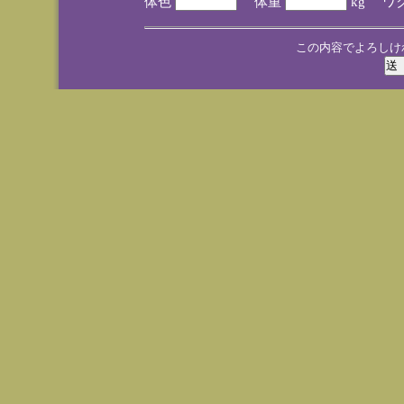
体色
体重
kg ワ
この内容でよろしけ