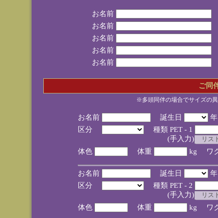
お名前
お名前
お名前
お名前
お名前
ご同
※多頭同伴の場合でサイズの異
お名前
誕生日
区分
種類 PET - 1
(手入力)
体色
体重
kg ワ
お名前
誕生日
区分
種類 PET - 2
(手入力)
体色
体重
kg ワ