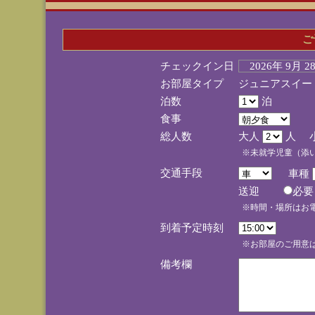
ご
チェックイン日
2026年 9月 
お部屋タイプ
ジュニアスイー
泊数
泊
食事
総人数
大人
人 
※未就学児童（添
交通手段
車種
送迎
必
※時間・場所はお
到着予定時刻
※お部屋のご用意は
備考欄