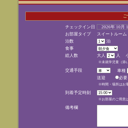
ご
チェックイン日
2026年 10月
お部屋タイプ
スイートルーム
泊数
泊
食事
総人数
大人
人 
※未就学児童（添
交通手段
車種
送迎
必
※時間・場所はお
到着予定時刻
※お部屋のご用意は
備考欄