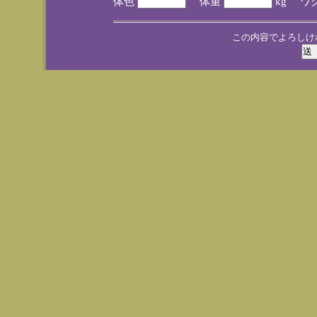
体色
体重
kg ワ
この内容でよろしけ