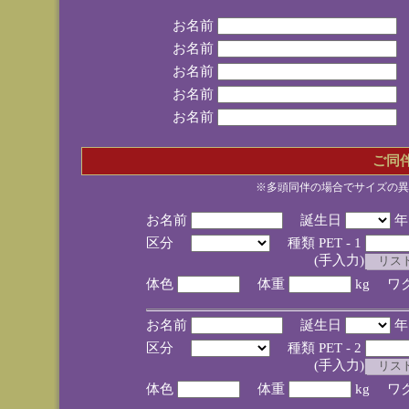
お名前
お名前
お名前
お名前
お名前
ご同
※多頭同伴の場合でサイズの異
お名前
誕生日
区分
種類 PET - 1
(手入力)
体色
体重
kg ワ
お名前
誕生日
区分
種類 PET - 2
(手入力)
体色
体重
kg ワ