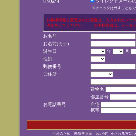
DM送付
ダイレクトメールの
※チェックは外すこともで
お客様情報を変更された場合は、入力されたメー
注意をしてください。 お客様情報は、メールア
お名前
お名前(カナ)
誕生日
年
月
性別
郵便番号
ご住所
建物名
部屋番号
お電話番号
自宅
携帯
※念のため、未就学児童（添い寝）をされる方につ