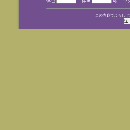
体色
体重
kg ワ
この内容でよろしけ