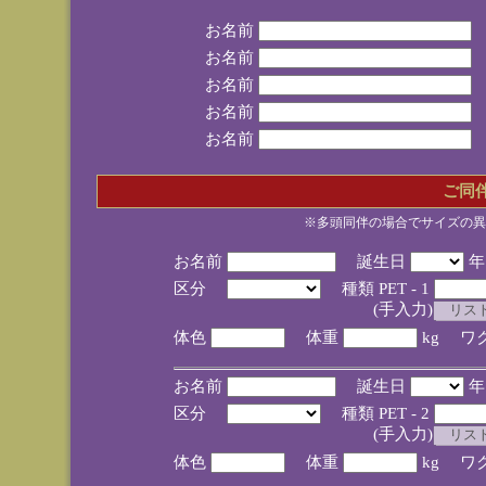
お名前
お名前
お名前
お名前
お名前
ご同
※多頭同伴の場合でサイズの異
お名前
誕生日
区分
種類 PET - 1
(手入力)
体色
体重
kg ワ
お名前
誕生日
区分
種類 PET - 2
(手入力)
体色
体重
kg ワ