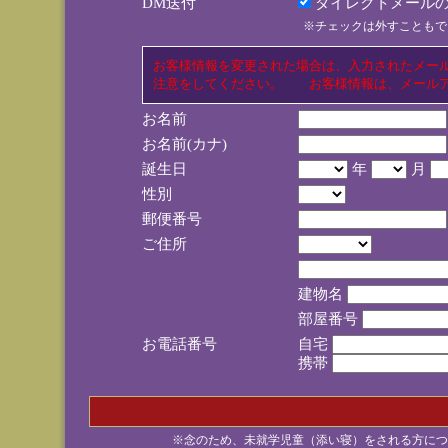
DM送付
ダイレクトメールの
※チェックは外すこともで
お客様情報を変更された場合は、入力されたメー
注意をしてください。 お客様情報は、メールア
お名前
お名前(カナ)
誕生日
年
月
性別
郵便番号
ご住所
建物名
部屋番号
お電話番号
自宅
携帯
※念のため、未就学児童（添い寝）をされる方につ