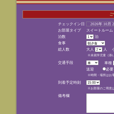
ご
チェックイン日
2026年 10月
お部屋タイプ
スイートルーム
泊数
泊
食事
総人数
大人
人 
※未就学児童（添
交通手段
車種
送迎
必
※時間・場所はお
到着予定時刻
※お部屋のご用意は
備考欄