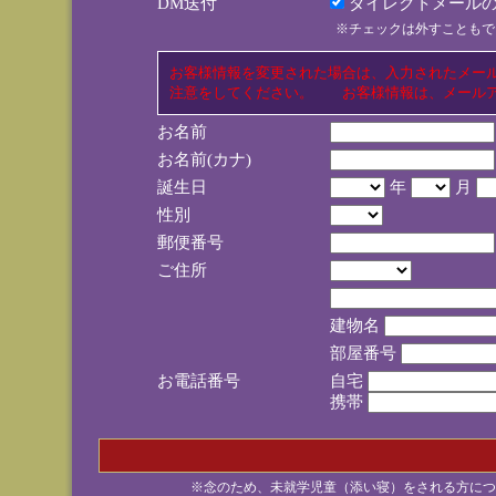
DM送付
ダイレクトメールの
※チェックは外すこともで
お客様情報を変更された場合は、入力されたメー
注意をしてください。 お客様情報は、メールア
お名前
お名前(カナ)
誕生日
年
月
性別
郵便番号
ご住所
建物名
部屋番号
お電話番号
自宅
携帯
※念のため、未就学児童（添い寝）をされる方につ