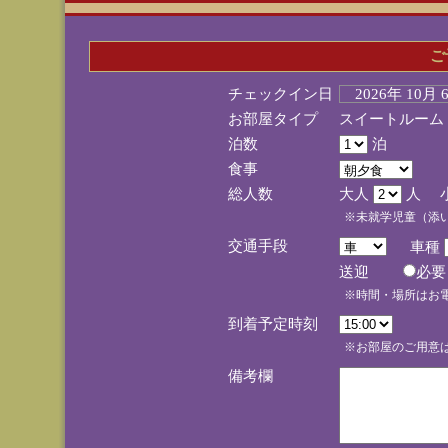
ご
チェックイン日
2026年 10月
お部屋タイプ
スイートルーム
泊数
泊
食事
総人数
大人
人 
※未就学児童（添
交通手段
車種
送迎
必
※時間・場所はお
到着予定時刻
※お部屋のご用意は
備考欄