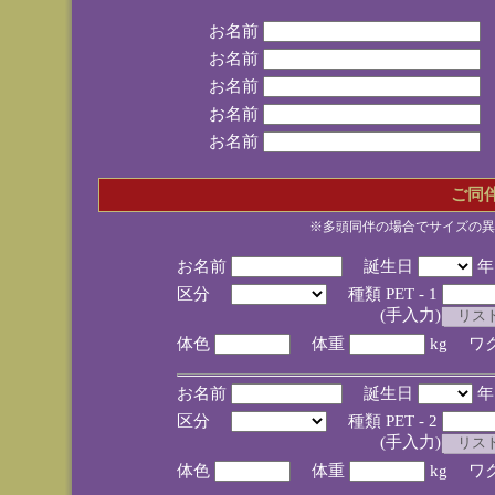
お名前
お名前
お名前
お名前
お名前
ご同
※多頭同伴の場合でサイズの異
お名前
誕生日
区分
種類 PET - 1
(手入力)
体色
体重
kg ワ
お名前
誕生日
区分
種類 PET - 2
(手入力)
体色
体重
kg ワ