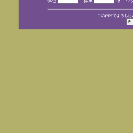
体色
体重
kg ワ
この内容でよろしけ