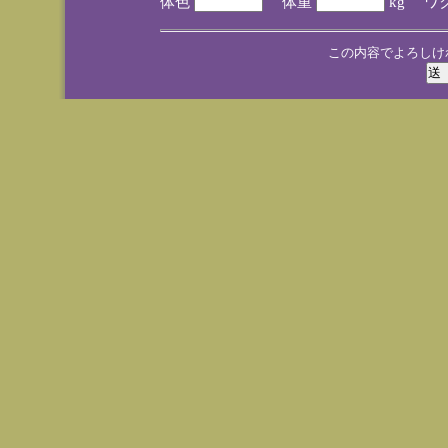
体色
体重
kg ワ
この内容でよろしけ