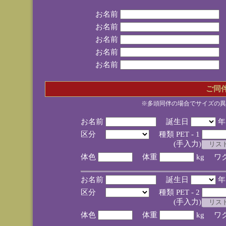
お名前
お名前
お名前
お名前
お名前
ご同
※多頭同伴の場合でサイズの異
お名前
誕生日
区分
種類 PET - 1
(手入力)
体色
体重
kg ワ
お名前
誕生日
区分
種類 PET - 2
(手入力)
体色
体重
kg ワ