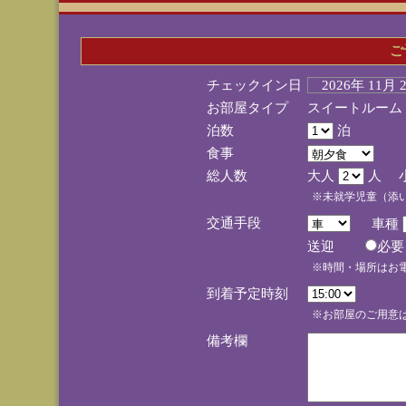
ご
チェックイン日
2026年 11月
お部屋タイプ
スイートルーム
泊数
泊
食事
総人数
大人
人 
※未就学児童（添
交通手段
車種
送迎
必
※時間・場所はお
到着予定時刻
※お部屋のご用意は
備考欄