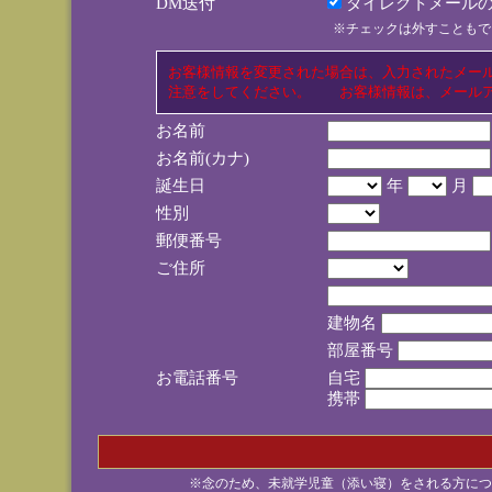
DM送付
ダイレクトメールの
※チェックは外すこともで
お客様情報を変更された場合は、入力されたメー
注意をしてください。 お客様情報は、メールア
お名前
お名前(カナ)
誕生日
年
月
性別
郵便番号
ご住所
建物名
部屋番号
お電話番号
自宅
携帯
※念のため、未就学児童（添い寝）をされる方につ