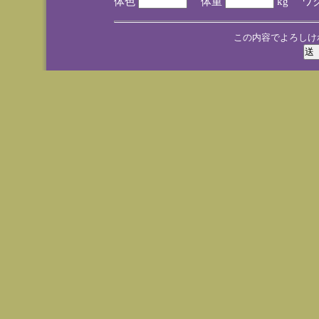
体色
体重
kg ワ
この内容でよろしけ