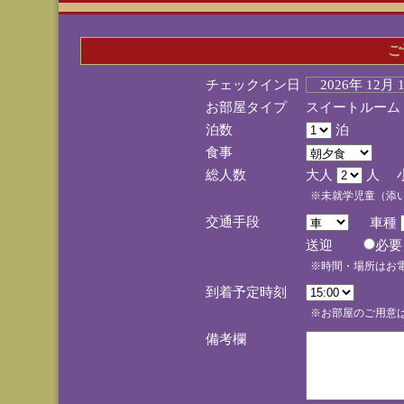
ご
チェックイン日
2026年 12月
お部屋タイプ
スイートルーム
泊数
泊
食事
総人数
大人
人 
※未就学児童（添
交通手段
車種
送迎
必
※時間・場所はお
到着予定時刻
※お部屋のご用意は
備考欄