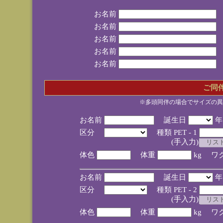
お名前
お名前
お名前
お名前
お名前
ご同
※多頭同伴の場合でサイズの異
お名前
誕生日
区分
種類 PET - 1
(手入力)
体色
体重
kg ワ
お名前
誕生日
区分
種類 PET - 2
(手入力)
体色
体重
kg ワ