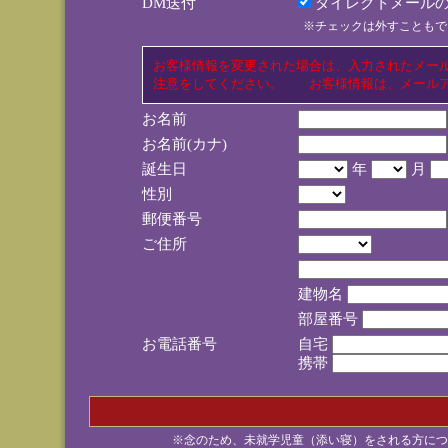
DM送付
ダイレクトメールの
※チェックは外すこともで
お客様情報を変更された場合は、入力されたメー
注意をしてください。 お客様情報は、メールア
お名前
お名前(カナ)
誕生日
年
月
性別
郵便番号
ご住所
建物名
部屋番号
お電話番号
自宅
携帯
※念のため、未就学児童（添い寝）をされる方につ