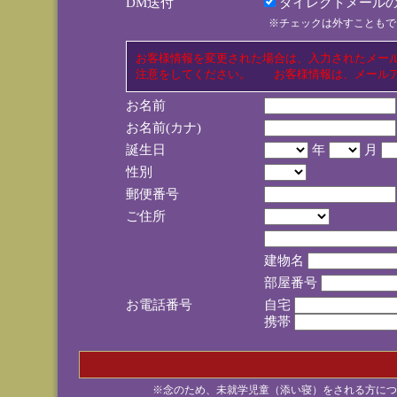
DM送付
ダイレクトメールの
※チェックは外すこともで
お客様情報を変更された場合は、入力されたメー
注意をしてください。 お客様情報は、メールア
お名前
お名前(カナ)
誕生日
年
月
性別
郵便番号
ご住所
建物名
部屋番号
お電話番号
自宅
携帯
※念のため、未就学児童（添い寝）をされる方につ