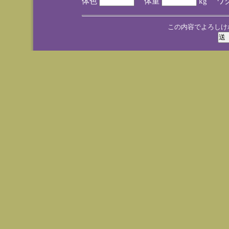
体色
体重
kg ワ
この内容でよろしけ