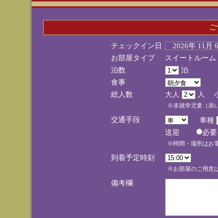
ご
チェックイン日
2026年 11月
お部屋タイプ
スイートルーム
泊数
泊
食事
総人数
大人
人 
※未就学児童（添
交通手段
車種
送迎
必
※時間・場所はお
到着予定時刻
※お部屋のご用意は
備考欄