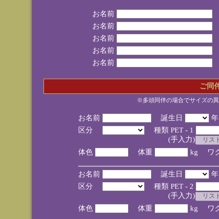
お名前
お名前
お名前
お名前
お名前
ご同
※多頭同伴の場合でサイズの異
お名前
誕生日
区分
種類 PET - 1
(手入力)
体色
体重
kg ワ
お名前
誕生日
区分
種類 PET - 2
(手入力)
体色
体重
kg ワ