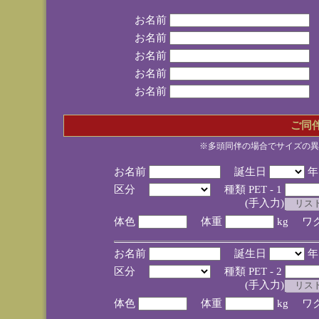
お名前
お名前
お名前
お名前
お名前
ご同
※多頭同伴の場合でサイズの異
お名前
誕生日
区分
種類 PET - 1
(手入力)
体色
体重
kg ワ
お名前
誕生日
区分
種類 PET - 2
(手入力)
体色
体重
kg ワ