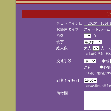
ご
チェックイン日
2026年 12月
お部屋タイプ
スイートルーム
泊数
泊
食事
総人数
大人
人 
※未就学児童（添
交通手段
車種
送迎
必
※時間・場所はお
到着予定時刻
※お部屋のご用意は
備考欄