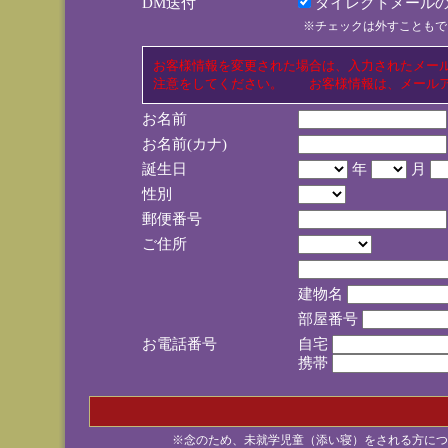
DM送付
ダイレクトメールの
※チェックは外すこともで
お客様情報を変更された場合は、入力されたメー
注意をしてください。 お客様情報は、メールア
お名前
お名前(カナ)
誕生日
年
月
性別
郵便番号
ご住所
建物名
部屋番号
お電話番号
自宅
携帯
※念のため、未就学児童（添い寝）をされる方につ