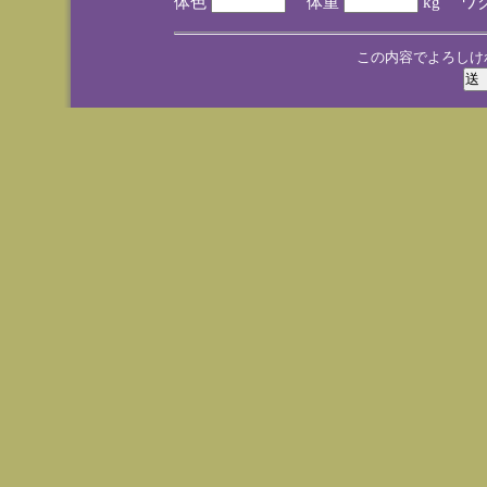
体色
体重
kg ワ
この内容でよろしけ