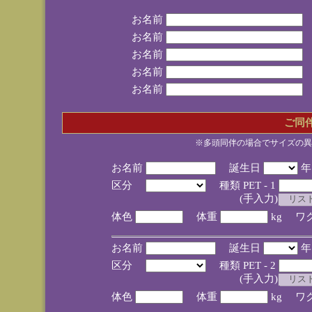
お名前
お名前
お名前
お名前
お名前
ご同
※多頭同伴の場合でサイズの異
お名前
誕生日
区分
種類 PET - 1
(手入力)
体色
体重
kg ワ
お名前
誕生日
区分
種類 PET - 2
(手入力)
体色
体重
kg ワ