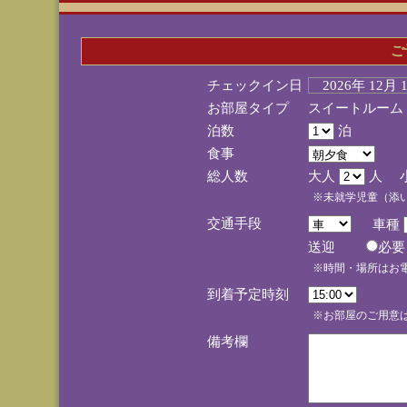
ご
チェックイン日
2026年 12月
お部屋タイプ
スイートルーム
泊数
泊
食事
総人数
大人
人 
※未就学児童（添
交通手段
車種
送迎
必
※時間・場所はお
到着予定時刻
※お部屋のご用意は
備考欄