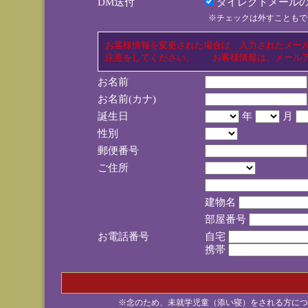
DM送付
ダイレクトメールの
※チェックは外すこともで
お客様情報を変更された場合は、入力されたメー
注意をしてください。 お客様情報は、メールア
お名前
お名前(カナ)
誕生日
年
月
性別
郵便番号
ご住所
建物名
部屋番号
お電話番号
自宅
携帯
※念のため、未就学児童（添い寝）をされる方につ