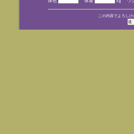
体色
体重
kg ワ
この内容でよろしけ