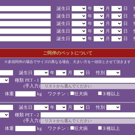
誕生日
年
月
日 
誕生日
年
月
日 
誕生日
年
月
日 
誕生日
年
月
日 
誕生日
年
月
日 
ご同伴のペットについて
※多頭同伴の場合でサイズの異なる場合、大きい方を一頭目とさせて頂きます
誕生日
年
月
日 性別
種類 PET - 1
入力)
体重
kg ワクチン：
狂犬病
３種以上
誕生日
年
月
日 性別
種類 PET - 2
入力)
体重
kg ワクチン：
狂犬病
３種以上