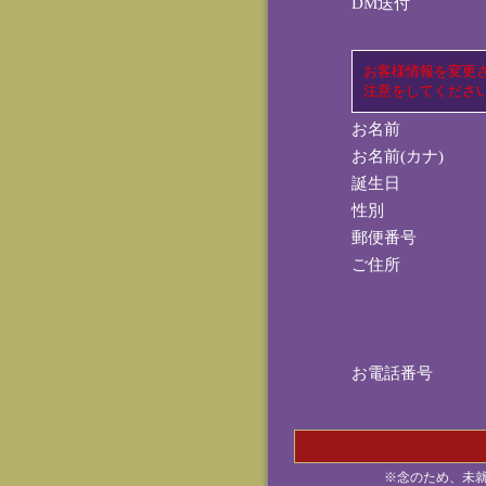
DM送付
お客様情報を変更
注意をしてくださ
お名前
お名前(カナ)
誕生日
性別
郵便番号
ご住所
お電話番号
※念のため、未