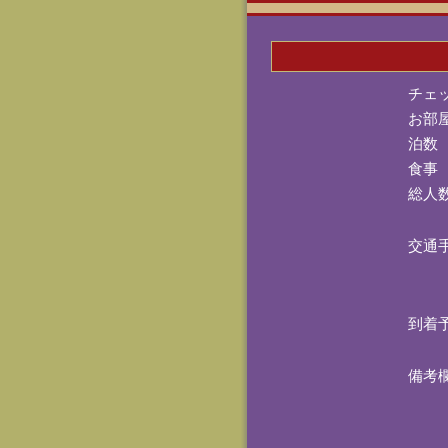
チェ
お部
泊数
食事
総人
交通
到着
備考