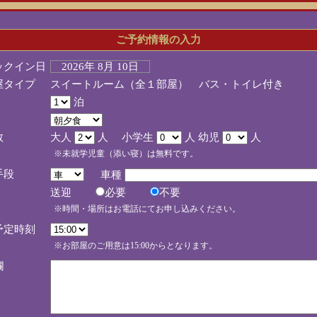
ご予約情報の入力
ックイン日
2026年 8月 10日
屋タイプ
スイートルーム（全１部屋） バス・トイレ付き
泊
数
大人
人 小学生
人 幼児
人
※未就学児童（添い寝）は無料です。
手段
車種
送迎
必要
不要
※時間・場所はお電話にてお申し込みください。
予定時刻
※お部屋のご用意は15:00からとなります。
欄