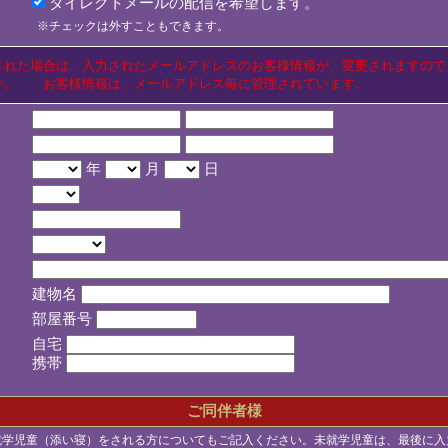
ダイレクトメールの配信を希望します。
※チェックは外すこともできます。
された場合は、入力されたメールアドレスのお客様情報が、変更されますので
い。 お客様情報は、メールアドレス毎に管理されています。
年
月
日
建物名
部屋番号
自宅
携帯
ご同伴者様
就学児童（添い寝）をされる方についてもご記入ください。未就学児童は、最後に入