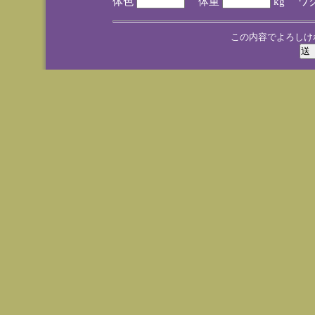
体色
体重
kg ワ
この内容でよろしけ