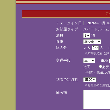
ご
チェックイン日
2026年 8月 
お部屋タイプ
スイートルーム
泊数
泊
食事
総人数
大人
人 
※未就学児童（添
交通手段
車種
送迎
必
※時間・場所はお
到着予定時刻
※お部屋のご用意は
備考欄