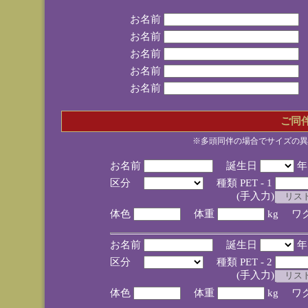
お名前
お名前
お名前
お名前
お名前
ご同
※多頭同伴の場合でサイズの異
お名前
誕生日
区分
種類 PET - 1
(手入力)
体色
体重
kg ワ
お名前
誕生日
区分
種類 PET - 2
(手入力)
体色
体重
kg ワ