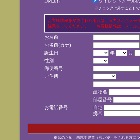
DM送付
ダイレクトメールの
※チェックは外すこともで
お客様情報を変更された場合は、入力されたメー
注意をしてください。 お客様情報は、メールア
お名前
お名前(カナ)
誕生日
年
月
性別
郵便番号
ご住所
建物名
部屋番号
お電話番号
自宅
携帯
※念のため、未就学児童（添い寝）をされる方につ