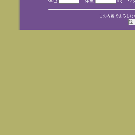
体色
体重
kg ワ
この内容でよろしけ