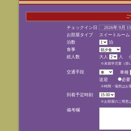
ご
チェックイン日
2026年 9月 
お部屋タイプ
スイートルーム
泊数
泊
食事
総人数
大人
人 
※未就学児童（添
交通手段
車種
送迎
必
※時間・場所はお
到着予定時刻
※お部屋のご用意は
備考欄