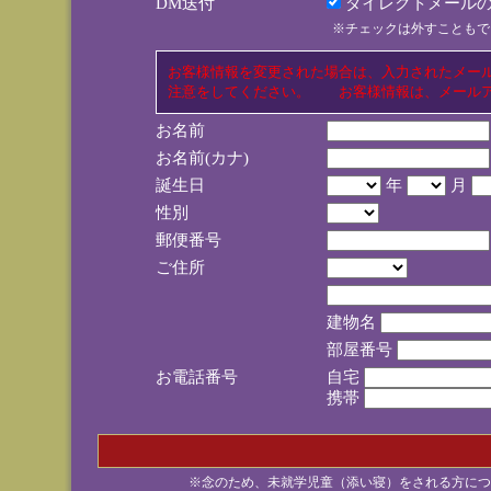
DM送付
ダイレクトメールの
※チェックは外すこともで
お客様情報を変更された場合は、入力されたメー
注意をしてください。 お客様情報は、メールア
お名前
お名前(カナ)
誕生日
年
月
性別
郵便番号
ご住所
建物名
部屋番号
お電話番号
自宅
携帯
※念のため、未就学児童（添い寝）をされる方につ