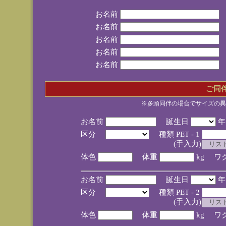
お名前
お名前
お名前
お名前
お名前
ご同
※多頭同伴の場合でサイズの異
お名前
誕生日
区分
種類 PET - 1
(手入力)
体色
体重
kg ワ
お名前
誕生日
区分
種類 PET - 2
(手入力)
体色
体重
kg ワ