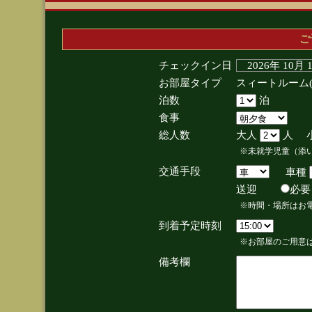
ご
チェックイン日
2026年 10月
お部屋タイプ
スィートルーム
泊数
泊
食事
総人数
大人
人 
※未就学児童（添
交通手段
車種
送迎
必
※時間・場所はお
到着予定時刻
※お部屋のご用意は
備考欄