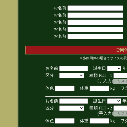
お名前
お名前
お名前
お名前
お名前
ご同
※多頭同伴の場合でサイズの異
お名前
誕生日
区分
種類 PET - 1
(手入力)
体色
体重
kg ワ
お名前
誕生日
区分
種類 PET - 2
(手入力)
体色
体重
kg ワ