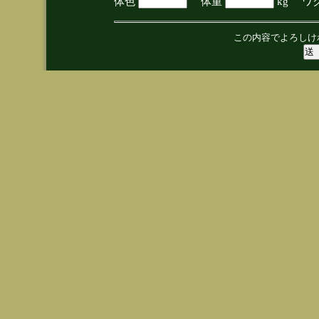
体色
体重
kg ワ
この内容でよろしけ